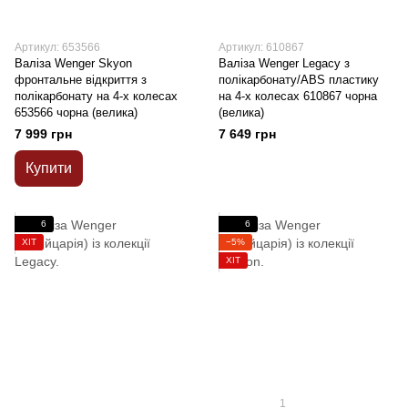
Артикул: 653566
Артикул: 610867
Валіза Wenger Skyon
Валіза Wenger Legacy з
фронтальне відкриття з
полікарбонату/ABS пластику
полікарбонату на 4-х колесах
на 4-х колесах 610867 чорна
653566 чорна (велика)
(велика)
7 999 грн
7 649 грн
Купити
6
6
ХІТ
−5%
ХІТ
1