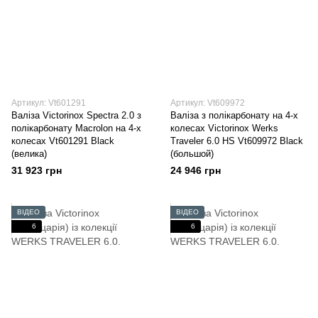
Артикул: Vt601291
Артикул: Vt609972
Валіза Victorinox Spectra 2.0 з
Валіза з полікарбонату на 4-х
полікарбонату Macrolon на 4-х
колесах Victorinox Werks
колесах Vt601291 Black
Traveler 6.0 HS Vt609972 Black
(велика)
(большой)
31 923 грн
24 946 грн
ВІДЕО
ВІДЕО
6
6