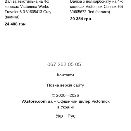
Валіза текстильна на 4-х
Валіза з полікарбонату на 4-х
колесах Victorinox Werks
колесах Victorinox Connex HS
Traveler 6.0 Vt605413 Grey
Vt605672 Red (велика)
(велика)
20 354 грн
24 408 грн
067 262 05 05
Контакти
Повна версія сайту
© 2020—2026
VXstore.com.ua
– Офіційний дилер Victorinox
в Україні
Укр
Рус