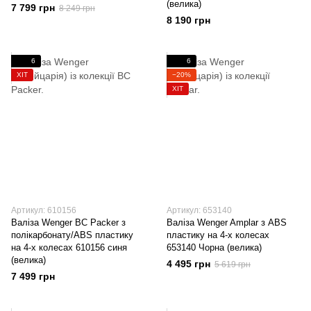
(велика)
7 799 грн
8 249 грн
8 190 грн
6
6
ХІТ
−20%
ХІТ
Артикул: 610156
Артикул: 653140
Валіза Wenger BC Packer з
Валіза Wenger Amplar з ABS
полікарбонату/ABS пластику
пластику на 4-х колесах
на 4-х колесах 610156 синя
653140 Чорна (велика)
(велика)
4 495 грн
5 619 грн
7 499 грн