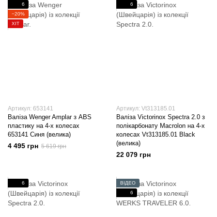
6
6
−20%
ХІТ
Артикул: 653141
Артикул: Vt313185.01
Валіза Wenger Amplar з ABS
Валіза Victorinox Spectra 2.0 з
пластику на 4-х колесах
полікарбонату Macrolon на 4-х
653141 Синя (велика)
колесах Vt313185.01 Black
(велика)
4 495 грн
5 619 грн
22 079 грн
6
ВІДЕО
6