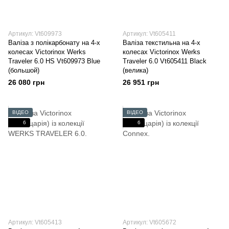
Артикул: Vt609973
Артикул: Vt605411
Валіза з полікарбонату на 4-х
Валіза текстильна на 4-х
колесах Victorinox Werks
колесах Victorinox Werks
Traveler 6.0 HS Vt609973 Blue
Traveler 6.0 Vt605411 Black
(большой)
(велика)
26 080 грн
26 951 грн
ВІДЕО
ВІДЕО
6
6
Артикул: Vt605413
Артикул: Vt605672