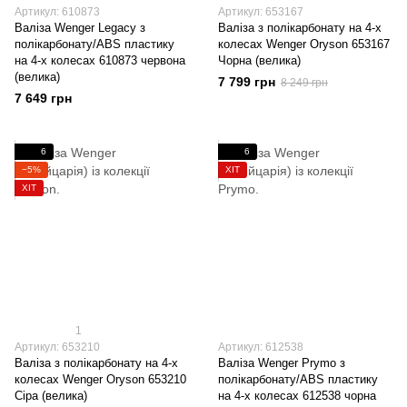
Артикул: 610873
Артикул: 653167
Валіза Wenger Legacy з
Валіза з полікарбонату на 4-х
полікарбонату/ABS пластику
колесах Wenger Oryson 653167
на 4-х колесах 610873 червона
Чорна (велика)
(велика)
7 799 грн
8 249 грн
7 649 грн
6
6
−5%
ХІТ
ХІТ
1
Артикул: 653210
Артикул: 612538
Валіза з полікарбонату на 4-х
Валіза Wenger Prymo з
колесах Wenger Oryson 653210
полікарбонату/ABS пластику
Сіра (велика)
на 4-х колесах 612538 чорна