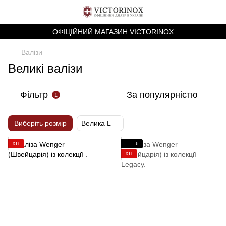
ОФІЦІЙНИЙ МАГАЗИН VICTORINOX
Валізи
Великі валізи
Фільтр
За популярністю
1
Виберіть розмір
Велика L
ХІТ
6
ХІТ