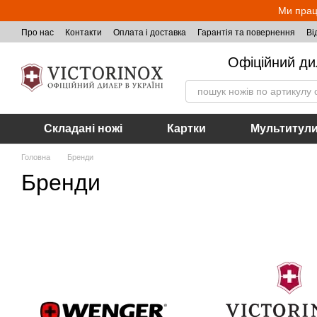
Перейти до основного контенту
Ми прац
Про нас
Контакти
Оплата і доставка
Гарантія та повернення
Ві
Офіційний ди
Складані ножі
Картки
Мультитул
Головна
Бренди
Бренди