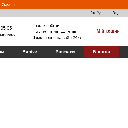
Україні.
Укр
Рус
Вхід
Графік роботи:
 05 05
Мій кошик
Пн - Пт: 10:00 — 19:00
нити вам?
Замовлення на сайті 24х7
ри
Валізи
Рюкзаки
Бренди