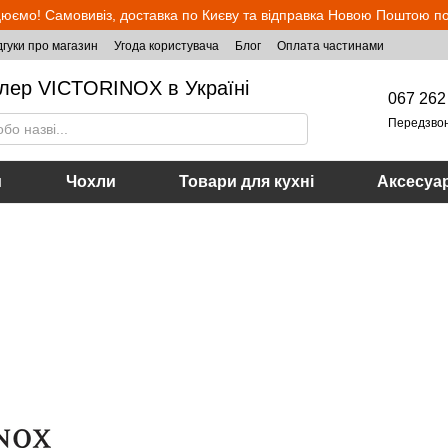
юємо! Самовивіз, доставка по Києву та відправка Новою Поштою по 
дгуки про магазин
Угода користувача
Блог
Оплата частинами
лер VICTORINOX в Україні
067 262
Передзво
и
Чохли
Товари для кухні
Аксесуа