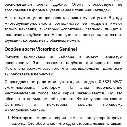
располагается очень удобно. Этому способствует её
эргономичная форма и увеличенная толщина накладок.
Некоторые могут не причислять серию к мультитулам. В угоду
многофункциональности большинство её моделей имеют
только накладки, в которых «спрятаны» стальной пинцет и
пластиковая зубочистка. Но по сути, это тоже дополнительные
функции, которых нет у обычных ножей.
Особенности Victorinox Sentinel
Рукояти выполнены из нейлона и имеют шершавую
поверхность. Это позволяет надёжно фиксировать хват.
Исключена возможность того, что нож выскользнет, даже если
вы работаете в перчатках.
Справедливости ради стоит указать, что модель 0.8321.MWC
укомплектована штопором. На этом перечисление
инструментария тулов этой серии заканчивается. Но это
абсолютно не умаляет её ценность. Фиксирующиеся клинки
Сентинел в некотором смысле по-своему
многофункциональны.
Некоторые модели серии имеют полусеррейторную
заточку. Это обозначает, что одна сторона лезвия гладкая,