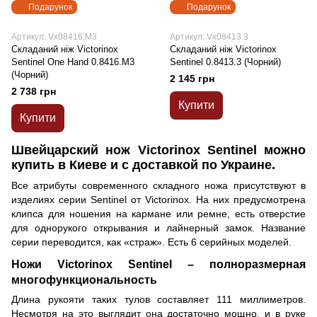
Подарунок
Подарунок
Артикул: Vx08416.M3
Артикул: Vx08413.3
Складаний ніж Victorinox
Складаний ніж Victorinox
Sentinel One Hand 0.8416.M3
Sentinel 0.8413.3 (Чорний)
(Чорний)
2 145 грн
2 738 грн
Купити
Купити
Швейцарский нож Victorinox Sentinel можно
купить в Киеве и с доставкой по Украине.
Все атрибуты современного складного ножа присутствуют в
изделиях серии Sentinel от Victorinox. На них предусмотрена
клипса для ношения на кармане или ремне, есть отверстие
для однорукого открывания и лайнерный замок. Название
серии переводится, как «страж». Есть 6 серийных моделей.
Ножи Victorinox Sentinel – полноразмерная
многофункциональность
Длина рукояти таких тулов составляет 111 миллиметров.
Несмотря на это выглядит она достаточно мощно, и в руке