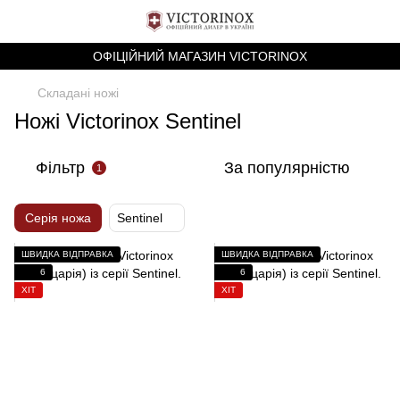
ОФІЦІЙНИЙ МАГАЗИН VICTORINOX
Складані ножі
Ножі Victorinox Sentinel
Фільтр
За популярністю
1
Серія ножа
Sentinel
ШВИДКА ВІДПРАВКА
ШВИДКА ВІДПРАВКА
6
6
ХІТ
ХІТ