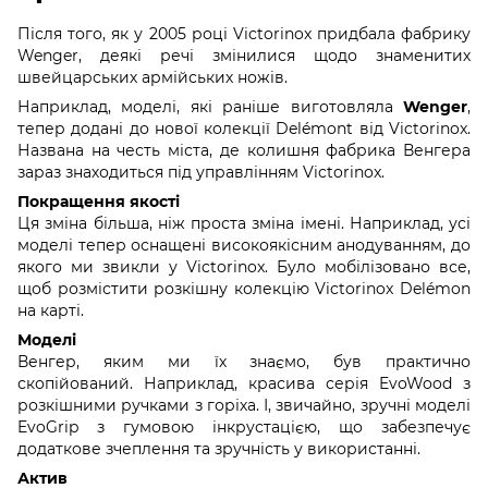
Після того, як у 2005 році Victorinox придбала фабрику
Wenger, деякі речі змінилися щодо знаменитих
швейцарських армійських ножів.
Наприклад, моделі, які раніше виготовляла
Wenger
,
тепер додані до нової колекції Delémont від Victorinox.
Названа на честь міста, де колишня фабрика Венгера
зараз знаходиться під управлінням Victorinox.
Покращення якості
Ця зміна більша, ніж проста зміна імені. Наприклад, усі
моделі тепер оснащені високоякісним анодуванням, до
якого ми звикли у Victorinox. Було мобілізовано все,
щоб розмістити розкішну колекцію Victorinox Delémon
на карті.
Моделі
Венгер, яким ми їх знаємо, був практично
скопійований. Наприклад, красива серія EvoWood з
розкішними ручками з горіха. І, звичайно, зручні моделі
EvoGrip з гумовою інкрустацією, що забезпечує
додаткове зчеплення та зручність у використанні.
Актив