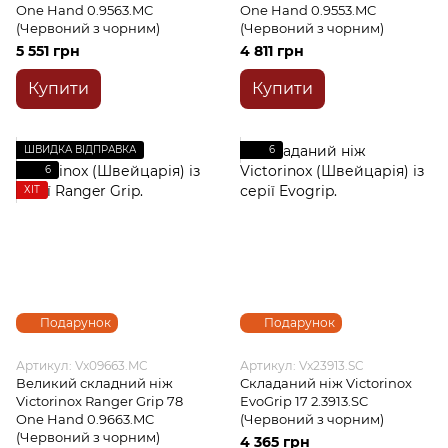
One Hand 0.9563.MC
One Hand 0.9553.MC
(Червоний з чорним)
(Червоний з чорним)
5 551 грн
4 811 грн
Купити
Купити
ШВИДКА ВІДПРАВКА
6
6
ХІТ
Подарунок
Подарунок
Артикул: Vx09663.MC
Артикул: Vx23913.SC
Великий складний ніж
Складаний ніж Victorinox
Victorinox Ranger Grip 78
EvoGrip 17 2.3913.SC
One Hand 0.9663.MC
(Червоний з чорним)
(Червоний з чорним)
4 365 грн