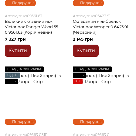
Подарунок
Подарунок
Артикул: Vx09561.63
Артикул: Vx06423.91
Великий складний ніж
Складаний ніж-брелок
Victorinox Ranger Wood 55
Victorinox Wenger 0.6423.91
0.9561.63 (Коричневий)
(Червоний)
7 327 грн
2 145 грн
Купити
Купити
ШВИДКА ВІДПРАВКА
ШВИДКА ВІДПРАВКА
ВІДЕО
6
6
ХІТ
Подарунок
Подарунок
Артикул: Vx09563.C31P
Артикул: Vx09563.C