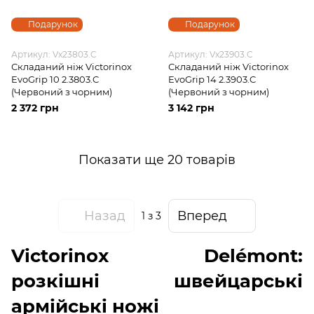
Подарунок
Подарунок
Артикул: Vx23803.C
Артикул: Vx23903.C
Складаний ніж Victorinox
Складаний ніж Victorinox
EvoGrip 10 2.3803.C
EvoGrip 14 2.3903.C
(Червоний з чорним)
(Червоний з чорним)
2 372 грн
3 142 грн
Показати ще 20 товарів
Назад
Вперед
1
з 3
Victorinox Delémont:
розкішні швейцарські
армійські ножі