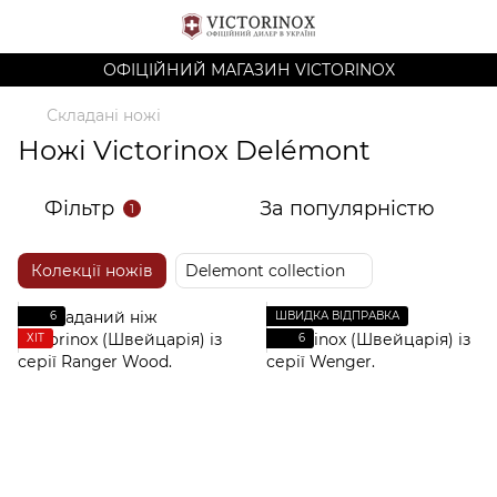
ОФІЦІЙНИЙ МАГАЗИН VICTORINOX
Складані ножі
Ножі Victorinox Delémont
Фільтр
За популярністю
1
Колекції ножів
Delemont collection
6
ШВИДКА ВІДПРАВКА
ХІТ
6