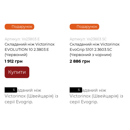
Подарунок
Подарунок
Артикул: Vx23803.E
Артикул: Vx23603.SC
Складаний ніж Victorinox
Складаний ніж Victorinox
EVOLUTION 10 2.3803.E
EvoGrip S101 2.3603.SC
(Червоний)
(Червоний з чорним)
1 912 грн
2 886 грн
Купити
6
6