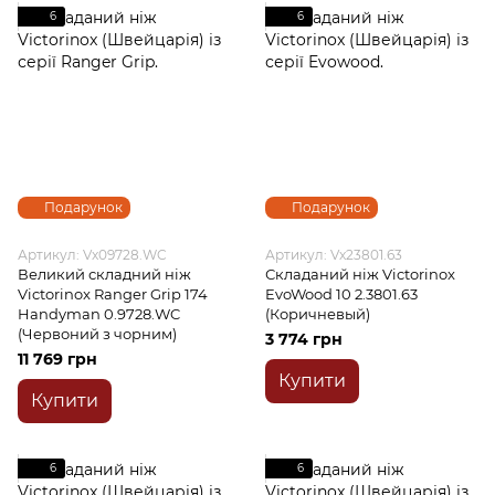
6
6
Подарунок
Подарунок
Артикул: Vx09728.WC
Артикул: Vx23801.63
Великий складний ніж
Складаний ніж Victorinox
Victorinox Ranger Grip 174
EvoWood 10 2.3801.63
Handyman 0.9728.WC
(Коричневый)
(Червоний з чорним)
3 774 грн
11 769 грн
Купити
Купити
6
6