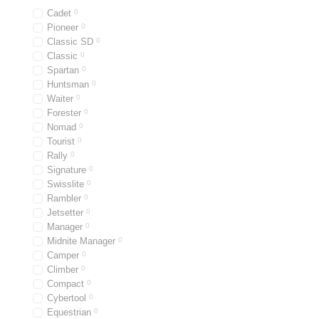
Cadet
0
Pioneer
0
Classic SD
0
Classic
0
Spartan
0
Huntsman
0
Waiter
0
Forester
0
Nomad
0
Tourist
0
Rally
0
Signature
0
Swisslite
0
Rambler
0
Jetsetter
0
Manager
0
Midnite Manager
0
Camper
0
Climber
0
Compact
0
Cybertool
0
Equestrian
0