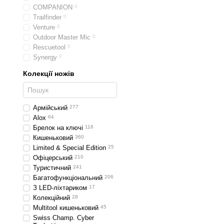
COMPANION
0
Trailfinder
0
Venture
0
Outdoor Master Mic
0
Rescuetool
0
Synergy
0
Колекції ножів
Армійський
277
Alox
64
Брелок на ключі
118
Кишеньковий
360
Limited & Special Edition
25
Офіцерський
210
Туристичний
241
Багатофункціональний
206
З LED-ліхтариком
17
Колекційний
28
Multitool кишеньковий
45
Swiss Champ. Cyber