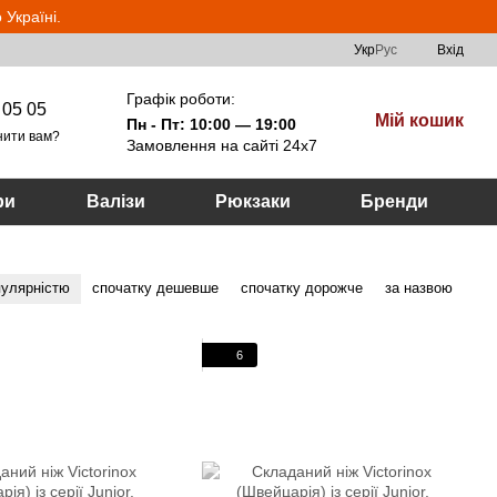
Україні.
Укр
Рус
Вхід
Графік роботи:
 05 05
Мій кошик
Пн - Пт: 10:00 — 19:00
нити вам?
Замовлення на сайті 24х7
ри
Валізи
Рюкзаки
Бренди
пулярністю
спочатку дешевше
спочатку дорожче
за назвою
6