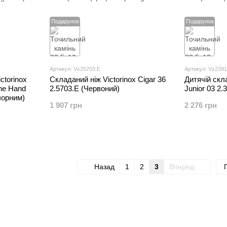
Подарунок
Подарунок
Артикул: Vx25703.E
Артикул: Vx239
ctorinox
Складаний ніж Victorinox Cigar 36
Дитячій скла
ne Hand
2.5703.E (Червоний)
Junior 03 2
чорним)
1 907 грн
2 276 грн
Назад
1
2
3
Вперед