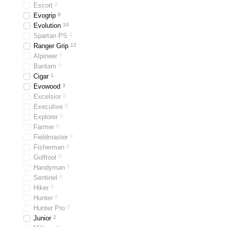
Escort
0
Evogrip
8
Evolution
16
Spartan PS
0
Ranger Grip
12
Alpineer
0
Bantam
0
Cigar
1
Evowood
3
Excelsior
0
Executive
0
Explorer
0
Farmer
0
Fieldmaster
0
Fisherman
0
Golftool
0
Handyman
0
Sentinel
0
Hiker
0
Hunter
0
Hunter Pro
0
Junior
2