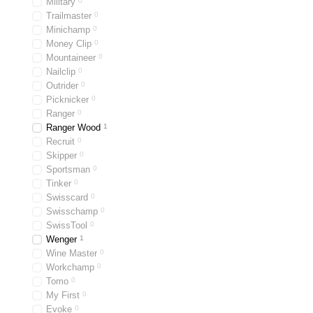
Military
0
Trailmaster
0
Minichamp
0
Money Clip
0
Mountaineer
0
Nailclip
0
Outrider
0
Picknicker
0
Ranger
0
Ranger Wood
1
Recruit
0
Skipper
0
Sportsman
0
Tinker
0
Swisscard
0
Swisschamp
0
SwissTool
0
Wenger
1
Wine Master
0
Workchamp
0
Tomo
0
My First
0
Evoke
0