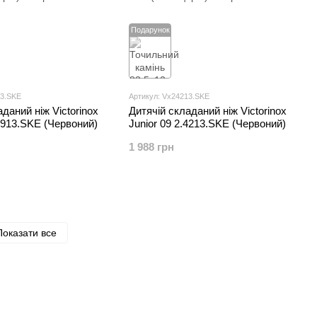
Подарунок
13.SKE
Артикул: Vx24213.SKE
даний ніж Victorinox
Дитячій складаний ніж Victorinox
.3913.SKE (Червоний)
Junior 09 2.4213.SKE (Червоний)
1 988 грн
Показати все