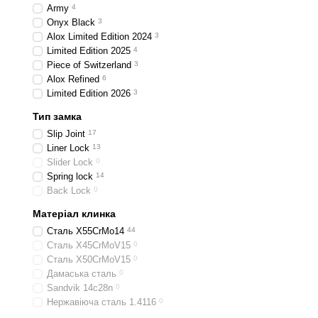
Army
4
Onyx Black
3
Alox Limited Edition 2024
3
Limited Edition 2025
4
Piece of Switzerland
3
Alox Refined
6
Limited Edition 2026
3
Тип замка
Slip Joint
17
Liner Lock
13
Slider Lock
0
Spring lock
14
Back Lock
0
Матеріал клинка
Сталь X55CrMo14
44
Сталь X45CrMoV15
0
Сталь X50CrMoV15
0
Дамаська сталь
0
Sandvik 14c28n
0
Нержавіюча сталь 1.4116
0