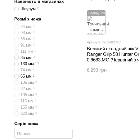
Наявність в магазинах
Шоурум
7
Подарунок
Розмір ножа
84 мм
0
93 мм
0
58 мм
0
Артикул: Vx09683.MC
91 мм
0
Великий складний ніж Vi
111 мм
0
Ranger Grip 58 Hunter O
85 мм
30
0.9683.MC (Червоний з 
130 мм
13
6 293 грн
74 мм
0
65 мм
1
136 мм
0
82 мм
0
105 мм
0
115 мм
0
155 мм
0
220 мм
0
Серія ножа