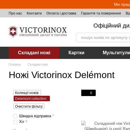
Перейти до основного контенту
Ми прац
Про нас
Контакти
Оплата і доставка
Гарантія та повернення
Ві
Офіційний ди
Складані ножі
Картки
Мультитул
Головна
Складані ножі
Ножі Victorinox Delémont
Колекції ножів:
6
Delemont collection
Очистити фільтр
Швидка відправка
7
Хіт
5