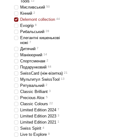
Tools
12
Мисливський
50
Кінний
2
Delemont collection
44
Evogrip
8
Рибальський
28
Елегантні кишенькові
ножі
7
Дитячий
7
Манікюрний
14
Спортсменам
2
Подарунковий
44
SwissCard (ніж-візитка)
21
Мультитул SwissTool
13
Рятувальний
2
Classic Brilliant
3
Precious Alox
5
Classic Colours
22
Limited Edition 2024
7
Limited Edition 2023
3
Limited Edition 2021
1
Swiss Spirit
4
Live to Explore
9