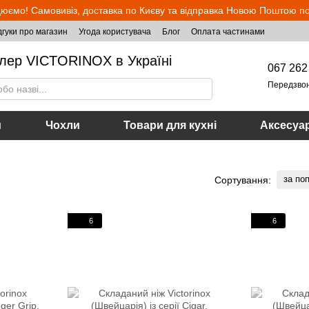
юємо! Самовивіз, доставка по Києву та відправка Новою Поштою по 
дгуки про магазин
Угода користувача
Блог
Оплата частинами
лер VICTORINOX в Україні
067 262
Передзво
и
Чохли
Товари для кухні
Аксесуа
за по
Сортування:
6
6