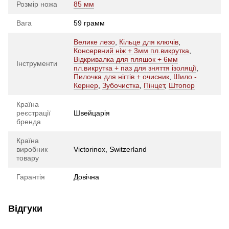
Розмір ножа
85 мм
Вага
59 грамм
Велике лезо
,
Кільце для ключів
,
Консервний ніж + 3мм пл.викрутка
,
Відкривалка для пляшок + 6мм
Інструменти
пл.викрутка + паз для зняття ізоляції
,
Пилочка для нігтів + очисник
,
Шило -
Кернер
,
Зубочистка
,
Пінцет
,
Штопор
Країна
реєстрації
Швейцарія
бренда
Країна
виробник
Victorinox, Switzerland
товару
Гарантія
Довічна
Відгуки