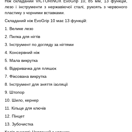
Ніж складаний VICTORINOX EvoGrip 10, 85 мм, 13 функцій,
лезо і інструменти з нержавіючої сталі, рукоять з червоного
пластику з чорними вставками.
Складаний ніж EvoGrip 10 має 13 функцій:
1. Велике лезо
2. Пилка для нігтів
3. Інструмент по догляду за нігтями
4. Консервний ніж
5. Мала викрутка
6. Відкривачка для пляшок
7. Фіксована викрутка
8. Інструмент для зняття ізоляції
9. Штопор
10. Шило, кернер
11. Кільце для ключів
12. Пінцет
13. Зубочистка
Колір рукояті: Червоний з чорним