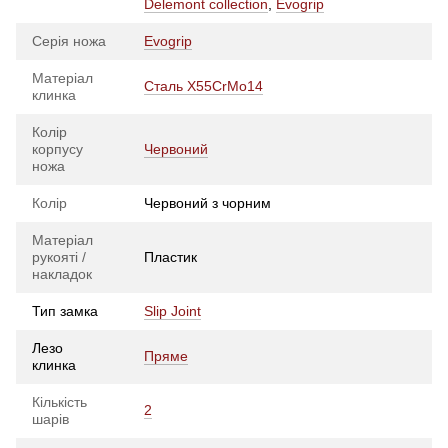
Delemont collection
,
Evogrip
Серія ножа
Evogrip
Матеріал
Сталь X55CrMo14
клинка
Колір
корпусу
Червоний
ножа
Колір
Червоний з чорним
Матеріал
рукояті /
Пластик
накладок
Тип замка
Slip Joint
Лезо
Пряме
клинка
Кількість
2
шарів