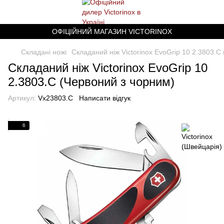
ОФІЦІЙНИЙ МАГАЗИН VICTORINOX
Складані ножі
Складаний ніж Victorinox EvoGrip 10 2.3803.C
Складаний ніж Victorinox EvoGrip 10
2.3803.C (Червоний з чорним)
Артикул:
Vx23803.C
Написати відгук
6