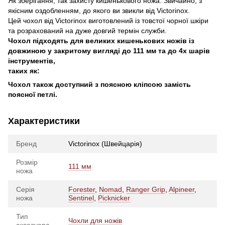
Як зберігання, так захисту кишенькового ножа. Звичайно, з
якісним оздобленням, до якого ви звикли від Victorinox.
Цей чохол від Victorinox виготовлений із товстої чорної шкіри
та розрахований на дуже довгий термін служби.
Чохол підходять для великих кишенькових ножів із
довжиною у закритому вигляді до 111 мм та до 4х шарів
інструментів,
таких як:
Чохол також доступний з поясною кліпсою замість
поясної петлі.
Характеристики
Бренд
Victorinox (Швейцарія)
Розмір
111 мм
ножа
Серія
Forester
,
Nomad
,
Ranger Grip
,
Alpineer
,
ножа
Sentinel
,
Picknicker
Тип
Чохли для ножів
аксесуара