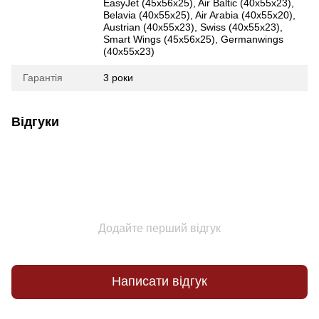
EasyJet (45х56х25), Air Baltic (40x55x23),
Belavia (40х55х25), Air Arabia (40х55х20),
Austrian (40x55x23), Swiss (40x55x23),
Smart Wings (45x56x25), Germanwings
(40x55x23)
Гарантія
3 роки
Відгуки
Додайте перший відгук
Написати відгук