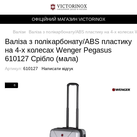
ОФІЦІЙНИЙ МАГАЗИН VICTORINOX
Валізи
Валіза з полікарбонату/ABS пластику на 4-х колесах
Валіза з полікарбонату/ABS пластику
на 4-х колесах Wenger Pegasus
610127 Срібло (мала)
Артикул:
610127
Написати відгук
6