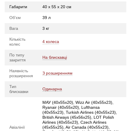
Габарити
40 x 55 x 20 см
Об'єм
39 л
Вага
3 кг
Кількість
4 колеса
колес
По типу
На блискавці
закриття
Наявність
З розширенням
розширення
Тип
Одинарна
блискавки
МАУ (40х55х20), Wizz Air (40х55х23),
Ryanair (40х55х20), Lufthansa
(40х55х23), Turkish Airlines (40x55x23),
British Airways (45x56x25), LOT Polish
Airlines (40x55x23), Czech Airlines
Авіалінії
(45x55x25), Air Canada (40x55x23),