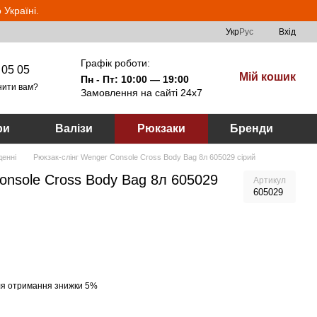
Україні.
Укр
Рус
Вхід
Графік роботи:
 05 05
Мій кошик
Пн - Пт: 10:00 — 19:00
нити вам?
Замовлення на сайті 24х7
ри
Валізи
Рюкзаки
Бренди
денні
Рюкзак-слінг Wenger Console Cross Body Bag 8л 605029 сірий
onsole Cross Body Bag 8л 605029
Артикул
605029
я отримання знижки 5%