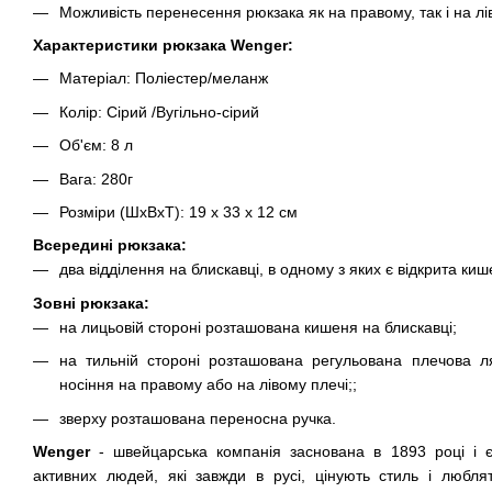
Можливість перенесення рюкзака як на правому, так і на лі
Характеристики рюкзака Wenger:
Матеріал: Поліестер/меланж
Колір: Сірий /Вугільно-сірий
Об'єм: 8 л
Вага: 280г
Розміри (ШхВхТ): 19 x 33 x 12 см
Всередині рюкзака:
два відділення на блискавці, в одному з яких є відкрита киш
Зовні рюкзака:
на лицьовій стороні розташована кишеня на блискавці;
на тильній стороні розташована регульована плечова л
носіння на правому або на лівому плечі;;
зверху розташована переносна ручка.
Wenger
- швейцарська компанія заснована в 1893 році і 
активних людей, які завжди в русі, цінують стиль і любля