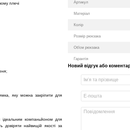
Артикул
вому плечі
Матеріал
Колір
Розмір рюкзака
Об'єм рюкзака
Гарантія
Новий відгук або комента
еня;
ямка, яку можна закріпити для
є ідеальним компаньйоном для
ть довіряти найвищій якості за