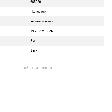
605029
Поліестер
Угольно-серый
19 x 33 x 12 см
8 л
1 рік
р
Увійти за допомогою