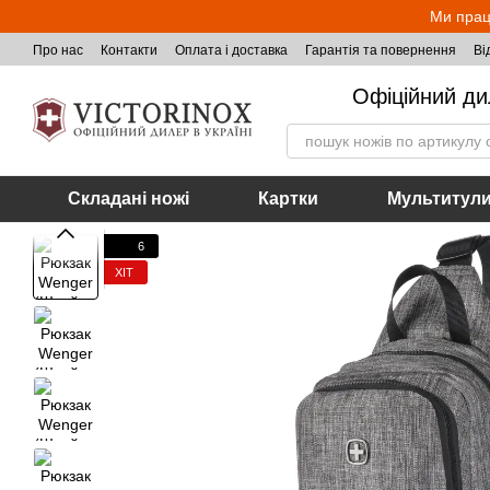
Перейти до основного контенту
Ми прац
Про нас
Контакти
Оплата і доставка
Гарантія та повернення
Ві
Офіційний ди
Складані ножі
Картки
Мультитул
6
ХІТ