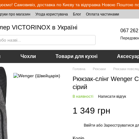
юємо! Самовивіз, доставка по Києву та відправка Новою Поштою по 
дгуки про магазин
Угода користувача
Блог
Оплата частинами
лер VICTORINOX в Україні
067 262
Передзво
и
Чохли
Товари для кухні
Аксесуа
Головна
Рюкзаки
Рюкзаки повсяк
Рюкзак-слінг Wenger C
сірий
В наявності
Написати відгук
1 349 грн
Ввійти
або
Зареєструватися
дл
%
Колір