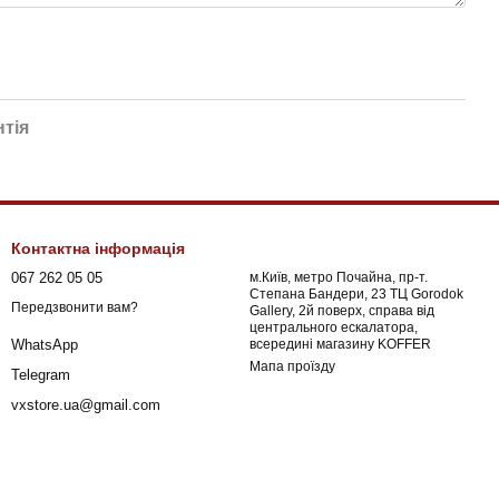
нтія
Контактна інформація
067 262 05 05
м.Київ, метро Почайна, пр-т.
Степана Бандери, 23 ТЦ Gorodok
Передзвонити вам?
Gallery, 2й поверх, справа від
центрального ескалатора,
всередині магазину KOFFER
WhatsApp
Мапа проїзду
Telegram
vxstore.ua@gmail.com