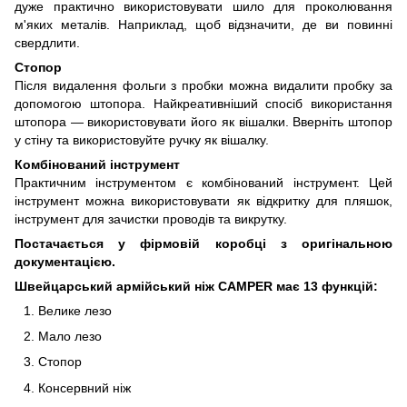
дуже практично використовувати шило для проколювання
м'яких металів. Наприклад, щоб відзначити, де ви повинні
свердлити.
Стопор
Після видалення фольги з пробки можна видалити пробку за
допомогою штопора. Найкреативніший спосіб використання
штопора — використовувати його як вішалки. Вверніть штопор
у стіну та використовуйте ручку як вішалку.
Комбінований інструмент
Практичним інструментом є комбінований інструмент. Цей
інструмент можна використовувати як відкритку для пляшок,
інструмент для зачистки проводів та викрутку.
Постачається у фірмовій коробці з оригінальною
документацією.
Швейцарський армійський ніж CAMPER
має 13 функцій:
Велике лезо
Мало лезо
Стопор
Консервний ніж