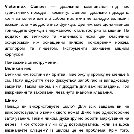
Victorinox Camper
— ідеальний компаньйон під час
туристичних походів і кемпінгу. Camper ідеально підходить,
коли ви хочете взяти з собою ніж, який не занадто великий і
важкий, але має достатньо функцій. Цей ніж має щонайменше
тринадцять функцій з нержавіючої сталі, гострий та міцний! На
додаток до великого та маленького ножа цей класичний
офіцерський ніж оснащений пилкою, консервним ножем,
штопором та пінцетом. Інструменти захищені міцним
корпусом.
Найважливіші інструменти:
Великий ніж
Великий ніж гострий як бритва і має ріжучу кромку не менше 6
см. Після відкриття лезо фіксується запобігаючи випадковому
закриття. Таким чином, він підходить для важчих завдань. При
відкриванні та закриванні леза чути знайоме клацання.
Шило
Навіщо ви використовуєте шило? Для всіх завдань ви не
використовували б кінчик свого ножа! Шило має одностороннє
заточування. Таким чином, дуже зручно робити маркування на
дереві. Якої сторони лінії слід дотримуватись, коли ви щось
відзначаєте олівцем? Із шилом це не проблема. Крім того,