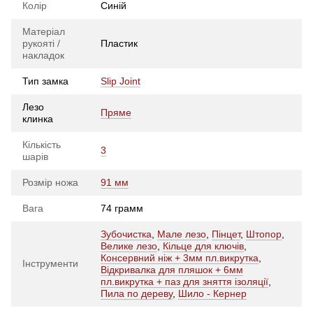
Колір
Синій
Матеріал
рукояті /
Пластик
накладок
Тип замка
Slip Joint
Лезо
Пряме
клинка
Кількість
3
шарів
Розмір ножа
91 мм
Вага
74 грамм
Зубочистка
,
Мале лезо
,
Пінцет
,
Штопор
,
Велике лезо
,
Кільце для ключів
,
Консервний ніж + 3мм пл.викрутка
,
Інструменти
Відкривалка для пляшок + 6мм
пл.викрутка + паз для зняття ізоляції
,
Пила по дереву
,
Шило - Кернер