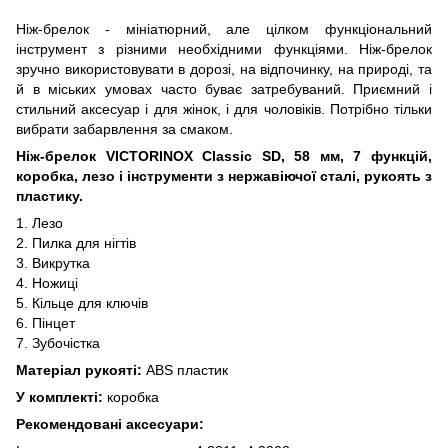
Ніж-брелок - мініатюрний, але цілком функціональний
інструмент з різними необхідними функціями. Ніж-брелок
зручно використовувати в дорозі, на відпочинку, на природі, та
й в міських умовах часто буває затребуваний. Приємний і
стильний аксесуар і для жінок, і для чоловіків. Потрібно тільки
вибрати забарвлення за смаком.
Ніж-брелок VICTORINOX Classic SD, 58 мм, 7 функцій,
коробка, лезо і інструменти з нержавіючої сталі, рукоять з
пластику.
1. Лезо
2. Пилка для нігтів
3. Викрутка
4. Ножиці
5. Кільце для ключів
6. Пінцет
7. Зубочістка
Матеріал рукояті:
ABS пластик
У комплекті:
коробка
Рекомендовані аксесуари: