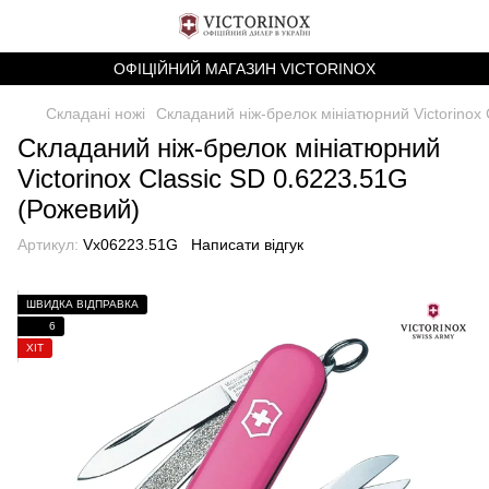
ОФІЦІЙНИЙ МАГАЗИН VICTORINOX
Складані ножі
Складаний ніж-брелок мініатюрний Victorinox 
Складаний ніж-брелок мініатюрний
Victorinox Classic SD 0.6223.51G
(Рожевий)
Артикул:
Vx06223.51G
Написати відгук
ШВИДКА ВІДПРАВКА
6
ХІТ