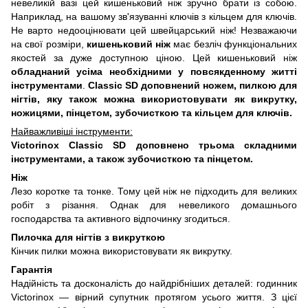
невеликій вазі цей кишеньковий ніж зручно брати із собою.
Наприклад, на вашому зв'язуванні ключів з кільцем для ключів.
Не варто недооцінювати цей швейцарський ніж! Незважаючи
на свої розміри,
кишеньковий ніж
має безліч функціональних
якостей за дуже доступною ціною. Цей кишеньковий ніж
обладнаний усіма необхідними у повсякденному житті
інструментами
.
Classic SD доповнений ножем, пилкою для
нігтів, яку також можна використовувати як викрутку,
ножицями, пінцетом, зубочисткою та кільцем для ключів.
Найважливіші інструменти:
Victorinox Classic SD доповнено трьома складними
інструментами, а також зубочисткою та пінцетом.
Ніж
Лезо коротке та тонке. Тому цей ніж не підходить для великих
робіт з різання. Однак для невеликого домашнього
господарства та активного відпочинку згодиться.
Пилочка для нігтів з викруткою
Кінчик пилки можна використовувати як викрутку.
Гарантія
Надійність та досконалість до найдрібніших деталей: годинник
Victorinox — вірний супутник протягом усього життя. З цієї