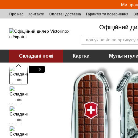
Перейти до основного контенту
Ми прац
Про нас
Контакти
Оплата і доставка
Гарантія та повернення
Ві
Офіційний ди
Складані ножі
Картки
Мультитул
6