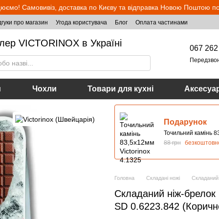
юємо! Самовивіз, доставка по Києву та відправка Новою Поштою по 
дгуки про магазин
Угода користувача
Блог
Оплата частинами
лер VICTORINOX в Україні
067 262
Передзво
и
Чохли
Товари для кухні
Аксесуа
Подарунок
Точильний камінь 83
88 грн
безкоштовн
Головна
Складані ножі
Складаний 
Складаний ніж-брелок м
SD 0.6223.842 (Коричн