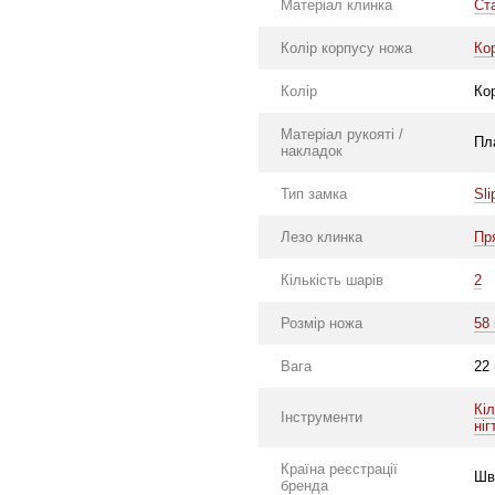
Матеріал клинка
Ст
Колір корпусу ножа
Ко
Колір
Ко
Матеріал рукояті /
Пл
накладок
Тип замка
Sli
Лезо клинка
Пр
Кількість шарів
2
Розмір ножа
58
Вага
22
Кі
Інструменти
ніг
Країна реєстрації
Шв
бренда