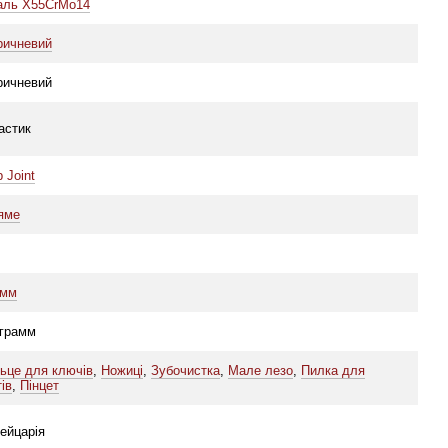
аль X55CrMo14
ричневий
ричневий
астик
p Joint
яме
 мм
 грамм
льце для ключів
,
Ножиці
,
Зубочистка
,
Мале лезо
,
Пилка для
тів
,
Пінцет
ейцарія