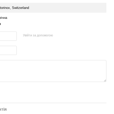
torinox, Switzerland
вічна
р
Увійти за допомогою
нтія