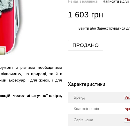
Немає в наявності
Написати відгук
1 603 грн
Ввійти
або
Зареєструватися
дл
%
ПРОДАНО
трумент з різними необхідними
відпочинку, на природі, та й в
ий аксесуар і для жінок, і для
Характеристики
кцій, чохол зі штучної шкіри,
Бренд
Vic
.
Колекції ножів
Бр
Серія ножа
Cl