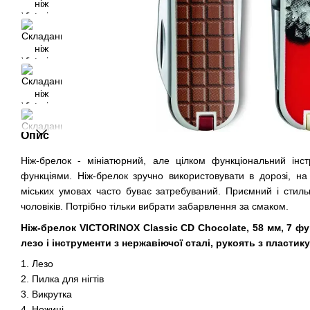
Опис
Ніж-брелок - мініатюрний, але цілком функціональний інс
функціями. Ніж-брелок зручно використовувати в дорозі, на 
міських умовах часто буває затребуваний. Приємний і стильн
чоловіків. Потрібно тільки вибрати забарвлення за смаком.
Ніж-брелок VICTORINOX Classic CD Chocolate, 58 мм, 7 фун
лезо і інструменти з нержавіючої сталі, рукоять з пластику
1. Лезо
2. Пилка для нігтів
3. Викрутка
4. Ножиці