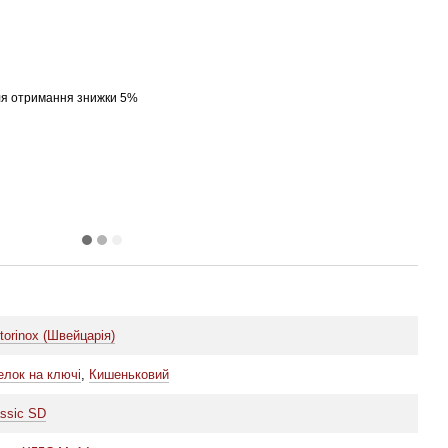
я отримання знижки 5%
torinox (Швейцарія)
елок на ключі
,
Кишеньковий
assic SD