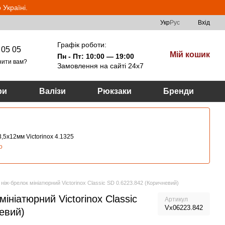
Україні.
Укр
Рус
Вхід
Графік роботи:
 05 05
Мій кошик
Пн - Пт: 10:00 — 19:00
нити вам?
Замовлення на сайті 24х7
ри
Валізи
Рюкзаки
Бренди
,5х12мм Victorinox 4.1325
о
ніж-брелок мініатюрний Victorinox Classic SD 0.6223.842 (Коричневий)
ініатюрний Victorinox Classic
Артикул
Vx06223.842
евий)