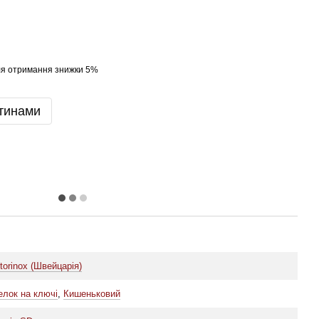
я отримання знижки 5%
тинами
torinox (Швейцарія)
елок на ключі
,
Кишеньковий