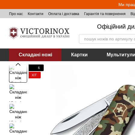
Перейти до основного контенту
Ми прац
Про нас
Контакти
Оплата і доставка
Гарантія та повернення
Ві
Офіційний ди
Складані ножі
Картки
Мультитул
6
ХІТ