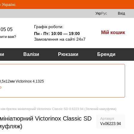
Україні.
Укр
Рус
Вхід
Графік роботи:
 05 05
Мій кошик
Пн - Пт: 10:00 — 19:00
нити вам?
Замовлення на сайті 24х7
ри
Валізи
Рюкзаки
Бренди
,5х12мм Victorinox 4.1325
о
ніж-брелок мініатюрний Victorinox Classic SD 0.6223.94 (Зелений камуфляж)
ініатюрний Victorinox Classic SD
Артикул
Vx06223.94
амуфляж)