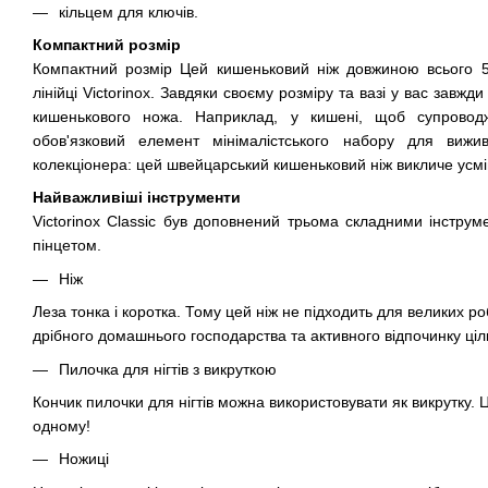
кільцем для ключів.
Компактний розмір
Компактний розмір Цей кишеньковий ніж довжиною всього 
лінійці Victorinox. Завдяки своєму розміру та вазі у вас завжд
кишенькового ножа. Наприклад, у кишені, щоб супроводж
обов'язковий елемент мінімалістського набору для виж
колекціонера: цей швейцарський кишеньковий ніж викличе усмі
Найважливіші інструменти
Victorinox Classic був доповнений трьома складними інструм
пінцетом.
Ніж
Леза тонка і коротка. Тому цей ніж не підходить для великих ро
дрібного домашнього господарства та активного відпочинку ціл
Пилочка для нігтів з викруткою
Кончик пилочки для нігтів можна використовувати як викрутку. 
одному!
Ножиці