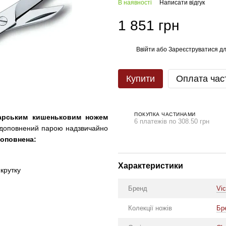
В наявності
Написати відгук
1 851 грн
Ввійти
або
Зареєструватися
дл
%
Купити
Оплата час
ПОКУПКА ЧАСТИНАМИ
царським кишеньковим ножем
6 платежів по 308.50 грн
 доповнений парою надзвичайно
доповнена:
Характеристики
икрутку
Бренд
Vic
Колекції ножів
Бр