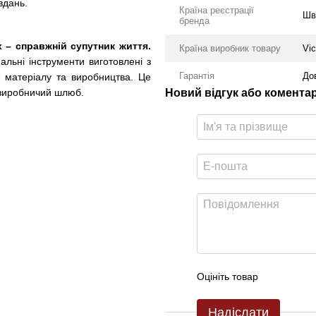
вдань.
Країна реєстрації
Шв
бренда
x – справжній супутник життя.
Країна виробник товару
Vic
нальні інструменти виготовлені з
Гарантія
До
и матеріалу та виробництва. Це
 виробничий шлюб.
Новий відгук або комента
Оцініть товар
Надіслати