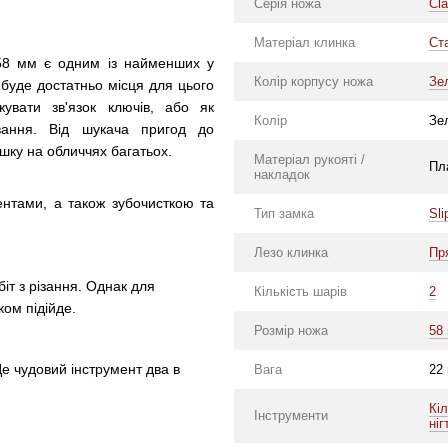
Серія ножа
Cl
Матеріал клинка
Ст
58 мм є одним із найменших у
Колір корпусу ножа
Зе
и буде достатньо місця для цього
увати зв'язок ключів, або як
Колір
Зе
ивання. Від шукача пригод до
шку на обличчях багатьох.
Матеріал рукояті /
Пл
накладок
ентами, а також зубочисткою та
Тип замка
Sli
Лезо клинка
Пр
біт з різання. Однак для
Кількість шарів
2
ком підійде.
Розмір ножа
58
Це чудовий інструмент два в
Вага
22
Кі
Інструменти
ніг