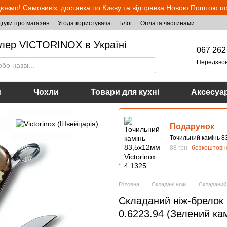
юємо! Самовивіз, доставка по Києву та відправка Новою Поштою по 
дгуки про магазин
Угода користувача
Блог
Оплата частинами
лер VICTORINOX в Україні
067 262
Передзво
и
Чохли
Товари для кухні
Аксесуа
Подарунок
Точильний камінь 83
88 грн
безкоштовн
Головна
Складані ножі
Складаний 
Складаний ніж-брелок м
0.6223.94 (Зелений к