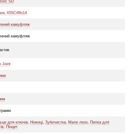
assic SD
аль X55CrMo14
лений камуфляж
лений камуфляж
астик
p Joint
яме
 мм
 грамм
льце для ключів
,
Ножиці
,
Зубочистка
,
Мале лезо
,
Пилка для
тів
,
Пінцет