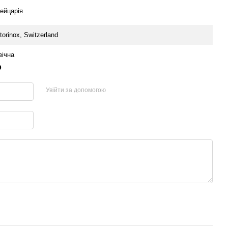
ейцарія
torinox, Switzerland
вічна
р
Увійти за допомогою