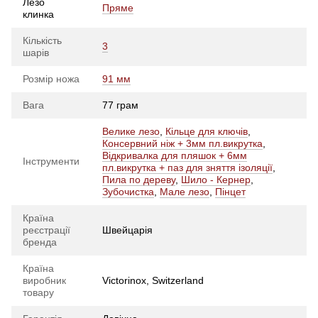
Лезо
Пряме
клинка
Кількість
3
шарів
Розмір ножа
91 мм
Вага
77 грам
Велике лезо
,
Кільце для ключів
,
Консервний ніж + 3мм пл.викрутка
,
Відкривалка для пляшок + 6мм
Інструменти
пл.викрутка + паз для зняття ізоляції
,
Пила по дереву
,
Шило - Кернер
,
Зубочистка
,
Мале лезо
,
Пінцет
Країна
реєстрації
Швейцарія
бренда
Країна
виробник
Victorinox, Switzerland
товару