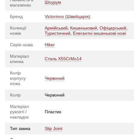
Шоурум
магазинах
Бренд
Victorinox (Швейцарія)
Колекції
Армійський
,
Кишеньковий
,
Офіцерський
,
ножів
Туристичний
,
Елегантні кишенькові ножі
Серія ножа
Hiker
Матеріал
Сталь X55CrMo14
клинка
Колір
корпусу
Червоний
ножа
Колір
Червоний
Матеріал
рукояті /
Пластик
накладок
Тип замка
Slip Joint