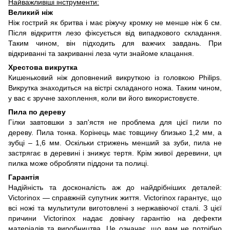
Найважливіші інструменти:
Великий ніж
Ніж гострий як бритва і має ріжучу кромку не менше ніж 6 см.
Після відкриття лезо фіксується від випадкового складання.
Таким чином, він підходить для важчих завдань. При
відкриванні та закриванні леза чути знайоме клацання.
Хрестова викрутка
Кишеньковий ніж доповнений викруткою із головкою Philips.
Викрутка знаходиться на вістрі складаного ножа. Таким чином,
у вас є зручне захоплення, коли ви його використовуєте.
Пила по дереву
Гілки завтовшки з зап'ястя не проблема для цієї пили по
дереву. Пила тонка. Корінець має товщину близько 1,2 мм, а
зубці – 1,6 мм. Оскільки стрижень менший за зуби, пила не
застрягає в деревині і знижує тертя. Крім живої деревини, ця
пилка може обробляти піддони та полиці.
Гарантія
Надійність та досконалість аж до найдрібніших деталей:
Victorinox — справжній супутник життя. Victorinox гарантує, що
всі ножі та мультитули виготовлені з нержавіючої сталі. З цієї
причини Victorinox надає довічну гарантію на дефекти
матеріалів та виробництва. Це означає, що вам не потрібно