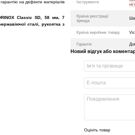
у гарантію на дефекти матеріалів
Інструменти
ніг
Країна реєстрації
RINOX Classic SD, 58 мм, 7
Шв
бренда
нержавіючої сталі, рукоятка з
Країна виробник товару
Vic
Гарантія
До
Новий відгук або комента
Оцініть товар