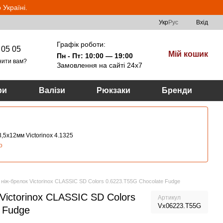
Україні.
Укр
Рус
Вхід
Графік роботи:
 05 05
Мій кошик
Пн - Пт: 10:00 — 19:00
нити вам?
Замовлення на сайті 24х7
ри
Валізи
Рюкзаки
Бренди
,5х12мм Victorinox 4.1325
о
ніж-брелок Victorinox CLASSIC SD Colors 0.6223.T55G Chocolate Fudge
Victorinox CLASSIC SD Colors
Артикул
Vx06223.T55G
 Fudge