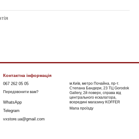
нтія
Контактна інформація
067 262 05 05
м.Київ, метро Почайна, пр-т.
Степана Бандери, 23 ТЦ Gorodok
Передзвонити вам?
Gallery, 2й поверх, справа від
центрального ескалатора,
всередині магазину KOFFER
WhatsApp
Мапа проїзду
Telegram
vxstore.ua@gmail.com