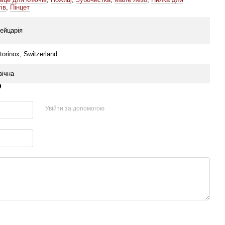
тів
,
Пінцет
ейцарія
torinox, Switzerland
вічна
р
Увійти за допомогою