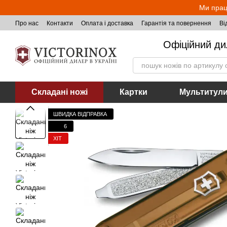
Перейти до основного контенту
Ми прац
Про нас
Контакти
Оплата і доставка
Гарантія та повернення
Ві
Офіційний ди
Складані ножі
Картки
Мультитул
ШВИДКА ВІДПРАВКА
6
ХІТ