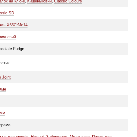
елок на ключі
,
Кишеньковий
,
Classic Colours
assic SD
аль X55CrMo14
ричневий
olate Fudge​​​​​​​
астик
p Joint
яме
 мм
 грама
льце для ключів
,
Ножиці
,
Зубочистка
,
Мале лезо
,
Пилка для