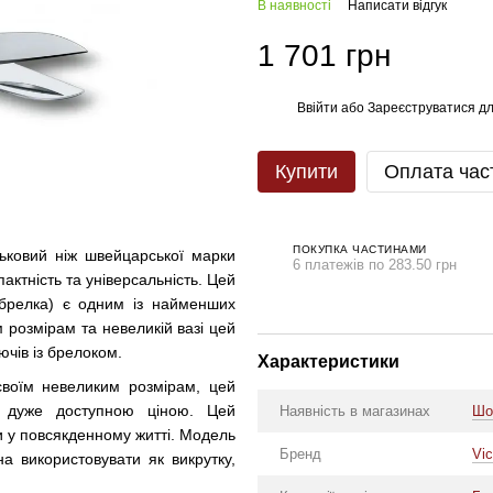
В наявності
Написати відгук
1 701 грн
Ввійти
або
Зареєструватися
дл
%
Купити
Оплата час
ПОКУПКА ЧАСТИНАМИ
ковий ніж швейцарської марки
6 платежів по 283.50 грн
пактність та універсальність. Цей
брелка) є одним із найменших
 розмірам та невеликій вазі цей
ючів із брелоком.
Характеристики
своїм невеликим розмірам, цей
а дуже доступною ціною. Цей
Наявність в магазинах
Шо
 у повсякденному житті. Модель
Бренд
Vic
а використовувати як викрутку,