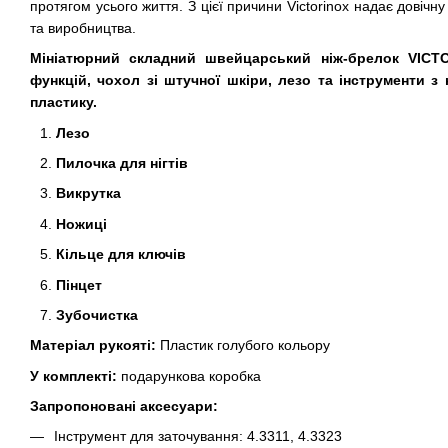
протягом усього життя. З цієї причини Victorinox надає довічн
та виробництва.
Мініатюрний складний швейцарський ніж-брелок VICTO
функцій, чохол зі штучної шкіри, лезо та інструменти з 
пластику.
Лезо
Пилочка для нігтів
Викрутка
Ножиці
Кільце для ключів
Пінцет
Зубочистка
Матеріал рукояті:
Пластик голубого кольору
У комплекті:
подарункова коробка
Запропоновані аксесуари:
Інструмент для заточування: 4.3311, 4.3323