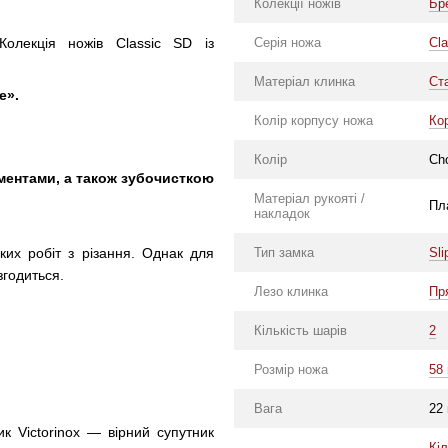
Колекції ножів
Бр
Серія ножа
Cl
 Колекція ножів Classic SD із
Матеріал клинка
Ст
e».
Колір корпусу ножа
Ко
Колір
Choc
ументами, а також зубочисткою
Матеріал рукояті /
Пл
накладок
ких робіт з різання. Однак для
Тип замка
Sli
згодиться.
Лезо клинка
Пр
Кількість шарів
2
Розмір ножа
58
Вага
22
ик Victorinox — вірний супутник
Кі