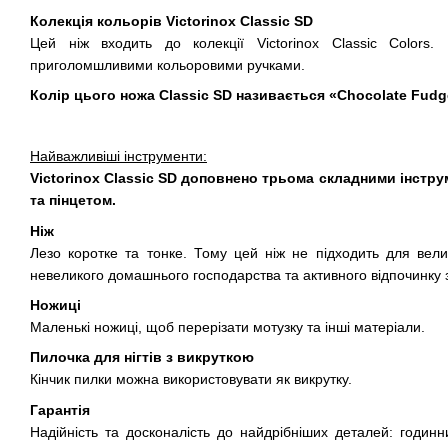
Колекція кольорів Victorinox Classic SD
Цей ніж входить до колекції Victorinox Classic Colors.
приголомшливими кольоровими ручками.
Колір цього ножа Classic SD називається «Chocolate Fudg
Найважливіші інструменти:
Victorinox Classic SD доповнено трьома складними інстр
та пінцетом.
Ніж
Лезо коротке та тонке. Тому цей ніж не підходить для вели
невеликого домашнього господарства та активного відпочинку 
Ножиці
Маленькі ножиці, щоб перерізати мотузку та інші матеріали.
Пилочка для нігтів з викруткою
Кінчик пилки можна використовувати як викрутку.
Гарантія
Надійність та досконалість до найдрібніших деталей: годинн