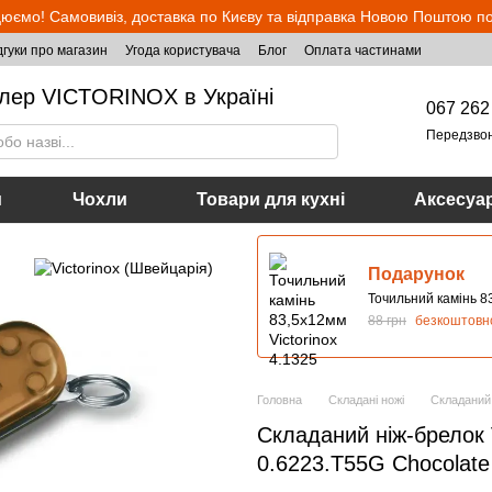
юємо! Самовивіз, доставка по Києву та відправка Новою Поштою по 
дгуки про магазин
Угода користувача
Блог
Оплата частинами
лер VICTORINOX в Україні
067 262
Передзво
и
Чохли
Товари для кухні
Аксесуа
Подарунок
Точильний камінь 83
88 грн
безкоштовн
Головна
Складані ножі
Складаний 
Складаний ніж-брелок 
0.6223.T55G Chocolate