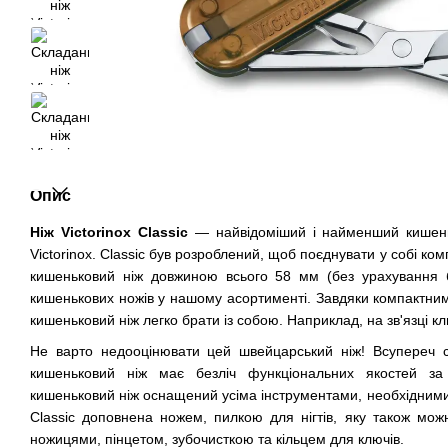
Опис
Ніж Victorinox Classic
— найвідоміший і найменший кишень
Victorinox. Classic був розроблений, щоб поєднувати у собі ком
кишеньковий ніж довжиною всього 58 мм (без урахування 
кишенькових ножів у нашому асортименті. Завдяки компактним
кишеньковий ніж легко брати із собою. Наприклад, на зв'язці кл
Не варто недооцінювати цей швейцарський ніж! Всупереч 
кишеньковий ніж має безліч функціональних якостей з
кишеньковий ніж оснащений усіма інструментами, необхідними
Classic доповнена ножем, пилкою для нігтів, яку також можн
ножицями, пінцетом, зубочисткою та кільцем для ключів.