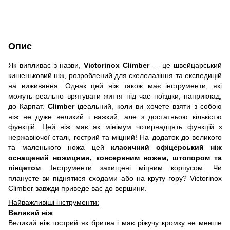
Опис
Як випливає з назви,
Victorinox Climber
— це швейцарський
кишеньковий ніж, розроблений для скелелазіння та експедицій
на виживання. Однак цей ніж також має інструменти, які
можуть реально врятувати життя під час поїздки, наприклад,
до Карпат.
Climber
ідеальний, коли ви хочете взяти з собою
ніж не дуже великий і важкий, але з достатньою кількістю
функцій. Цей ніж має як мінімум чотирнадцять функцій з
нержавіючої сталі, гострий та міцний! На додаток до великого
та маленького ножа цей
класичний офіцерський ніж
оснащений ножицями, консервним ножем, штопором та
пінцетом
. Інструменти захищені міцним корпусом. Чи
плануєте ви піднятися сходами або на круту гору? Victorinox
Climber завжди приведе вас до вершини.
Найважливіші інструменти:
Великий ніж
Великий ніж гострий як бритва і має ріжучу кромку не менше