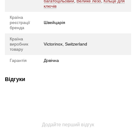
багатоцільовий
,
Велике лезо
,
Кільце для
ключів
Країна
реєстрації
Швейцарія
бренда
Країна
виробник
Victorinox, Switzerland
товару
Гарантія
Довічна
Відгуки
Додайте перший відгук