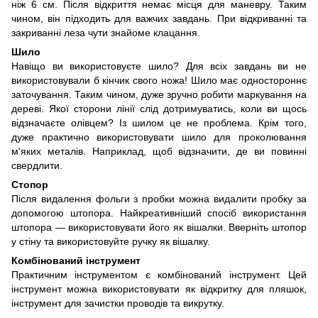
ніж 6 см. Після відкриття немає місця для маневру. Таким
чином, він підходить для важчих завдань. При відкриванні та
закриванні леза чути знайоме клацання.
Шило
Навіщо ви використовуєте шило? Для всіх завдань ви не
використовували б кінчик свого ножа! Шило має одностороннє
заточування. Таким чином, дуже зручно робити маркування на
дереві. Якої сторони лінії слід дотримуватись, коли ви щось
відзначаєте олівцем? Із шилом це не проблема. Крім того,
дуже практично використовувати шило для проколювання
м'яких металів. Наприклад, щоб відзначити, де ви повинні
свердлити.
Стопор
Після видалення фольги з пробки можна видалити пробку за
допомогою штопора. Найкреативніший спосіб використання
штопора — використовувати його як вішалки. Вверніть штопор
у стіну та використовуйте ручку як вішалку.
Комбінований інструмент
Практичним інструментом є комбінований інструмент. Цей
інструмент можна використовувати як відкритку для пляшок,
інструмент для зачистки проводів та викрутку.