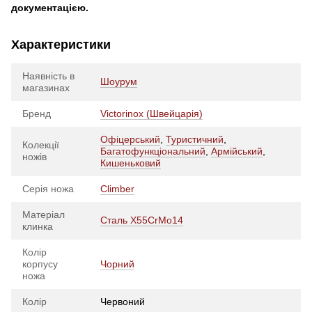
документацією.
Характеристики
Наявність в
Шоурум
магазинах
Бренд
Victorinox (Швейцарія)
Офіцерський
,
Туристичний
,
Колекції
Багатофункціональний
,
Армійський
,
ножів
Кишеньковий
Серія ножа
Climber
Матеріал
Сталь X55CrMo14
клинка
Колір
корпусу
Чорний
ножа
Колір
Червоний