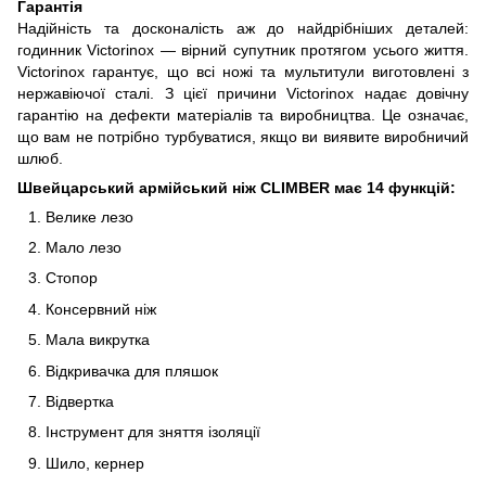
Гарантія
Надійність та досконалість аж до найдрібніших деталей:
годинник Victorinox — вірний супутник протягом усього життя.
Victorinox гарантує, що всі ножі та мультитули виготовлені з
нержавіючої сталі. З цієї причини Victorinox надає довічну
гарантію на дефекти матеріалів та виробництва. Це означає,
що вам не потрібно турбуватися, якщо ви виявите виробничий
шлюб.
Швейцарський армійський ніж CLIMBER
має 14
функцій:
Велике лезо
Мало лезо
Стопор
Консервний ніж
Мала викрутка
Відкривачка для пляшок
Відвертка
Інструмент для зняття ізоляції
Шило, кернер