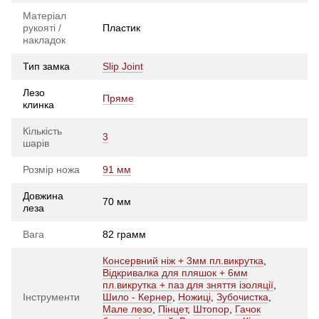
Матеріал
рукояті /
Пластик
накладок
Тип замка
Slip Joint
Лезо
Пряме
клинка
Кількість
3
шарів
Розмір ножа
91 мм
Довжина
70 мм
леза
Вага
82 грамм
Консервний ніж + 3мм пл.викрутка
,
Відкривалка для пляшок + 6мм
пл.викрутка + паз для зняття ізоляції
,
Інструменти
Шило - Кернер
,
Ножиці
,
Зубочистка
,
Мале лезо
,
Пінцет
,
Штопор
,
Гачок