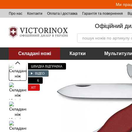
Перейти до основного контенту
Ми прац
Про нас
Контакти
Оплата і доставка
Гарантія та повернення
Ві
Офіційний ди
Складані ножі
Картки
Мультитул
ШВИДКА ВІДПРАВКА
ВІДЕО
6
ХІТ