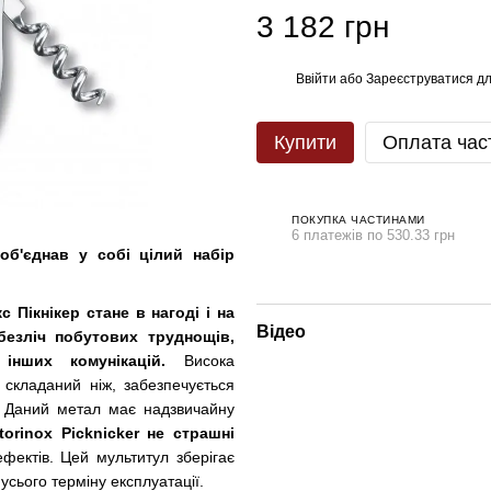
3 182 грн
Ввійти
або
Зареєструватися
дл
%
Купити
Оплата час
ПОКУПКА ЧАСТИНАМИ
6 платежів по 530.33 грн
 об'єднав у собі цілий набір
с Пікнікер стане в нагоді і на
Відео
 безліч побутових труднощів,
інших комунікацій.
Висока
у складаний ніж, забезпечується
і. Даний метал має надзвичайну
torinox Picknicker не страшні
ефектів. Цей мультитул зберігає
усього терміну експлуатації.