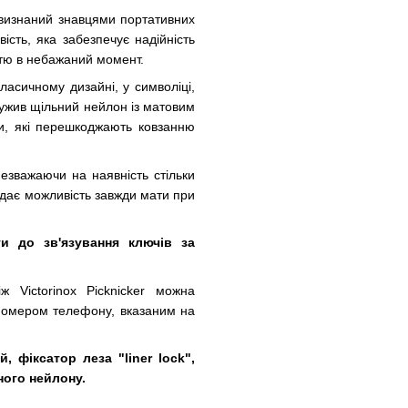
ий визнаний знавцями портативних
ість, яка забезпечує надійність
ттю в небажаний момент.
асичному дизайні, у символіці,
лужив щільний нейлон із матовим
ки, які перешкоджають ковзанню
незважаючи на наявність стільки
о дає можливість завжди мати при
ти до зв'язування ключів за
ж Victorinox Picknicker можна
номером телефону, вказаним на
, фіксатор леза "liner lock",
оного нейлону.