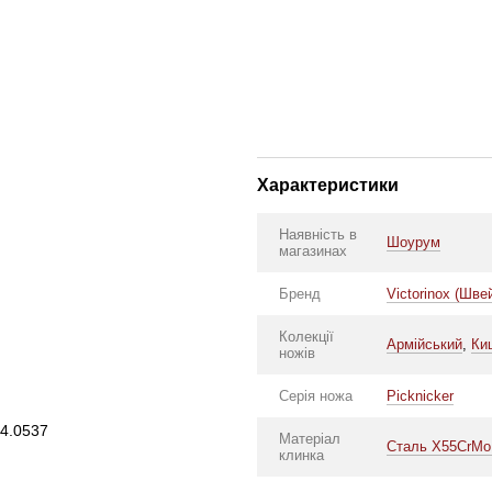
Характеристики
Наявність в
Шоурум
магазинах
Бренд
Victorinox (Шве
Колекції
Армійський
,
Ки
ножів
Серія ножа
Picknicker
, 4.0537
Матеріал
Сталь X55CrMo
клинка