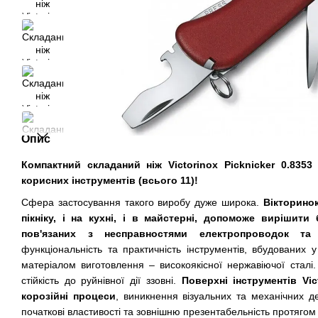
Опис
Компактний складаний ніж Victorinox Picknicker 0.8353
корисних інструментів (всього 11)!
Сфера застосування такого виробу дуже широка.
Вікторинок
пікніку, і на кухні, і в майстерні, допоможе вирішити
пов'язаних з несправностями електропроводок та 
функціональність та практичність інструментів, вбудованих 
матеріалом виготовлення – високоякісної нержавіючої стал
стійкість до руйнівної дії ззовні.
Поверхні інструментів Vic
корозійні процеси
, виникнення візуальних та механічних д
початкові властивості та зовнішню презентабельність протягом 