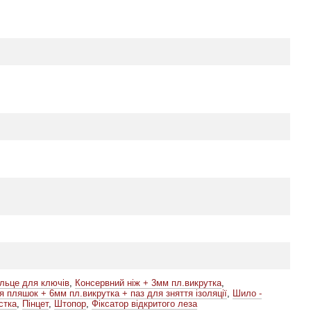
ільце для ключів
,
Консервний ніж + 3мм пл.викрутка
,
я пляшок + 6мм пл.викрутка + паз для зняття ізоляції
,
Шило -
стка
,
Пінцет
,
Штопор
,
Фіксатор відкритого леза