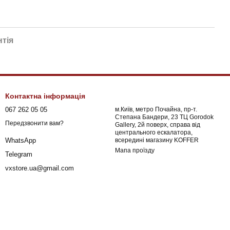
нтія
Контактна інформація
067 262 05 05
м.Київ, метро Почайна, пр-т.
Степана Бандери, 23 ТЦ Gorodok
Передзвонити вам?
Gallery, 2й поверх, справа від
центрального ескалатора,
всередині магазину KOFFER
WhatsApp
Мапа проїзду
Telegram
vxstore.ua@gmail.com