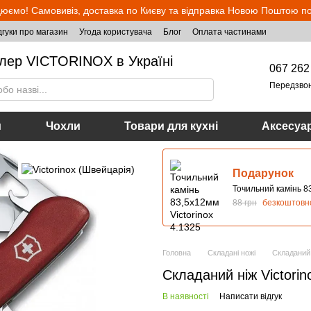
юємо! Самовивіз, доставка по Києву та відправка Новою Поштою по 
дгуки про магазин
Угода користувача
Блог
Оплата частинами
лер VICTORINOX в Україні
067 262
Передзво
и
Чохли
Товари для кухні
Аксесуа
Подарунок
Точильний камінь 83
88 грн
безкоштовн
Головна
Складані ножі
Складаний 
Складаний ніж Victorin
В наявності
Написати відгук