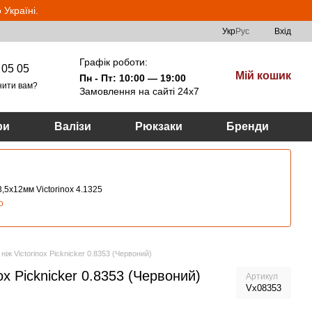
Україні.
Укр
Рус
Вхід
Графік роботи:
 05 05
Мій кошик
Пн - Пт: 10:00 — 19:00
нити вам?
Замовлення на сайті 24х7
ри
Валізи
Рюкзаки
Бренди
,5х12мм Victorinox 4.1325
о
ніж Victorinox Picknicker 0.8353 (Червоний)
ox Picknicker 0.8353 (Червоний)
Артикул
Vx08353