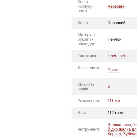
Колір
корпусу
Червоний
ножа
Колір
Червоний
Матеріал
рукояті /
Нейлон
накладок
Тип замка
Liner Lock
Лезо клинка
Пряме
Кількість
2
шарів
Розмір ножа
111 мм
Вага
112 грам
Велике лезо
,
К
Інструменти
Відкривалка дл
Кернер
,
Зубочи