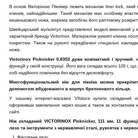
В основі Вікторінокс Пікнікер лежить механізм liner lock, як
клинків, найнадійнішим. Такий механізм має особливу властив
кишенькового ножа, зокрема запобігає його раптовому розкри
Швейцарський мультитул представленої моделі виконаний у кл
характерній бренду Victorinox. Матеріалом рукояті клинка пос
покриттям. Також на рукояті передбачені спеціальні наклад
ножа.
Victorinox Picknicker 0.8353 дуже компактний і зручний
, 
функцій у своїй конструкції. Його вага складає всього 105 г, щ
собі надійного помічника без відчуття дискомфорту.
Многофункціональний ніж для пікніка можна прикріпи
допомогою вбудованого в корпус брелокового кільця.
У нашому інтернет-магазині VXstore купити складаний ні
оформивши замовлення через кошик а також за контактним 
сайті.
Ніж складаний VICTORINOX Picknicker, 111 мм, 11 функцій
лезо та інструменти з нержавіючої сталі, рукоятка з черв
Фіксоване лезо