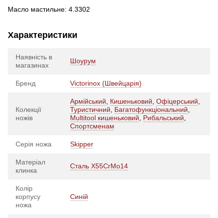
Масло мастильне: 4.3302
Характеристики
Наявність в
Шоурум
магазинах
Бренд
Victorinox (Швейцарія)
Армійський
,
Кишеньковий
,
Офіцерський
,
Колекції
Туристичний
,
Багатофункціональний
,
ножів
Multitool кишеньковий
,
Рибальський
,
Спортсменам
Серія ножа
Skipper
Матеріал
Сталь X55CrMo14
клинка
Колір
корпусу
Синій
ножа