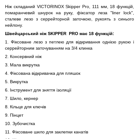
Ніж складаний VICTORINOX Skipper Pro, 111 мм, 18 функцій,
помаранчевий шнурок на руку, фіксатор леза "liner lock",
сталеве лезо з серрейторной заточкою, рукоять з синього
нейлону.
Швейцарський ніж SKIPPER PRO має 18 функцій:
1. Фіксоване лезо з петлею для відкривання однією рукою і
серрейторним заточуванням на 3/4 клинка
2. Консервний ніж
3. Мала викрутка
4. Фіксована відкривачка для пляшок
5. Викрутка
6. Інструмент для зняття ізоляції
7. Шило, кернер
8. Кільце для ключів
9. Пінцет
10. Зубочистка
11. Фіксоване шило для заклепки канатів