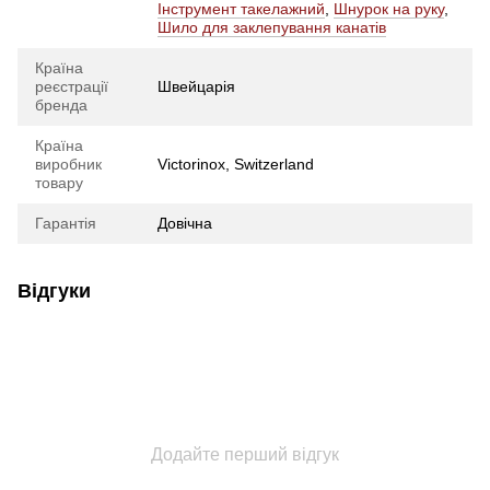
Інструмент такелажний
,
Шнурок на руку
,
Шило для заклепування канатів
Країна
реєстрації
Швейцарія
бренда
Країна
виробник
Victorinox, Switzerland
товару
Гарантія
Довічна
Відгуки
Додайте перший відгук