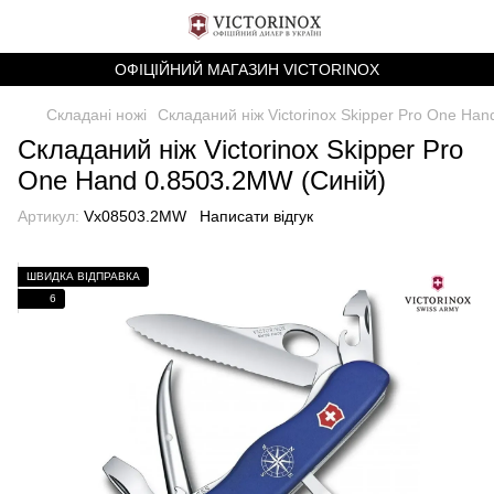
ОФІЦІЙНИЙ МАГАЗИН VICTORINOX
Складані ножі
Складаний ніж Victorinox Skipper Pro One Ha
Складаний ніж Victorinox Skipper Pro
One Hand 0.8503.2MW (Синій)
Артикул:
Vx08503.2MW
Написати відгук
ШВИДКА ВІДПРАВКА
6