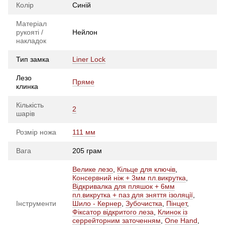
Колір
Синій
Матеріал
рукояті /
Нейлон
накладок
Тип замка
Liner Lock
Лезо
Пряме
клинка
Кількість
2
шарів
Розмір ножа
111 мм
Вага
205 грам
Велике лезо
,
Кільце для ключів
,
Консервний ніж + 3мм пл.викрутка
,
Відкривалка для пляшок + 6мм
пл.викрутка + паз для зняття ізоляції
,
Інструменти
Шило - Кернер
,
Зубочистка
,
Пінцет
,
Фіксатор відкритого леза
,
Клинок із
серрейторним заточенням
,
One Hand
,