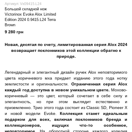
Артикул: Vx09415.L24
Большой складной нож
Victorinox Evoke Alox Limited
Edition 2024 0.9415.L24 Terra
Brown
9 280 грн
Новая, десятая по счету, лимитированная серия Alox 2024
возвращает поклонников этой коллекции обратно к
природе.
Легендарный и элегантный дизайн ручек Alox неповторимого
цвета коричневого мха придает изданию этого года нотку
землистости и оригинальности.
Ограниченная серия Alox
каждый год доступна в новом уникальном цвете.
Мохово-
коричневый — это цвет, который сочетает в себе силу и
элегантность, но при этом выглядит естественно и
приземленно. Трио этого года состоит из Classic SD, Pioneer X
и новой модели Evoke.
Коллекция станет идеальным
подарком для всех, включая поклонников бренда и
коллекционеров, ищущих что-то особенное,
неповторимое.
На оборотной стороне каждого изделия