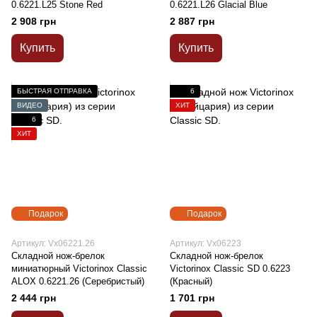
0.6221.L25 Stone Red
0.6221.L26 Glacial Blue
2 908 грн
2 887 грн
Купить
Купить
БЫСТРАЯ ОТПРАВКА
6
ВИДЕО
ХИТ
6
ХИТ
Подарок
Подарок
Артикул: Vx06221.26
Артикул: Vx06223
Складной нож-брелок
Складной нож-брелок
миниатюрный Victorinox Classic
Victorinox Classic SD 0.6223
ALOX 0.6221.26 (Серебристый)
(Красный)
2 444 грн
1 701 грн