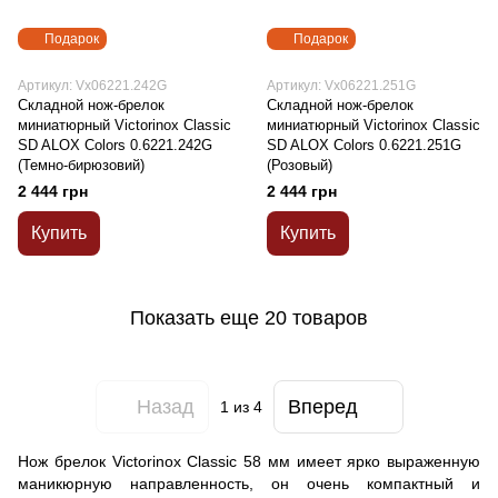
Подарок
Подарок
Артикул: Vx06221.242G
Артикул: Vx06221.251G
Складной нож-брелок
Складной нож-брелок
миниатюрный Victorinox Classic
миниатюрный Victorinox Classic
SD ALOX Colors 0.6221.242G
SD ALOX Colors 0.6221.251G
(Темно-бирюзовий)
(Розовый)
2 444 грн
2 444 грн
Купить
Купить
Показать еще 20 товаров
Назад
Вперед
1
из 4
Нож брелок Victorinox Classic 58 мм имеет ярко выраженную
маникюрную направленность, он очень компактный и