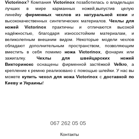
Victorinox
? Компания
Victorinox
позаботилась о владельцах
лучших в мире карманных ножей,выпустив целую
линейку
фирменных чехлов из натуральной кожи
и
высококачественных синтетических материалов.
Чехлы для
ножей Victorinox
практичны и отличаются высокой
надёжностью, благодаря износостойким материалам, и
великолепным внешним видом. Некоторые модели чехлов
обладают дополнительным пространством, позволяющим
вместить в себя помимо
ножа Victorinox
, фонарик или
зажигалку.
Чехлы для швейцарских ножей
Викторинокс
оснащены фирменной застёжкой
Velkro
, а
крепление к ремню реализовано с помощью шлейки. У нас вы
можете
купить чехол для ножа Victorinox
с
доставкой по
Киеву и Украины
!
067 262 05 05
Контакты