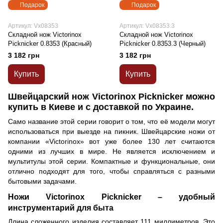
Подарок
Подарок
Артикул: Vx08353
Артикул: Vx08353.3
Складной нож Victorinox
Складной нож Victorinox
Picknicker 0.8353 (Красный)
Picknicker 0.8353.3 (Черный)
3 182 грн
3 182 грн
Купить
Купить
Швейцарский нож Victorinox Picknicker можно
купить в Киеве и с доставкой по Украине.
Само название этой серии говорит о том, что её модели могут
использоваться при выезде на пикник. Швейцарские ножи от
компании «Victorinox» вот уже более 130 лет считаются
одними из лучших в мире. Не является исключением и
мультитулы этой серии. Компактные и функциональные, они
отлично подходят для того, чтобы справляться с разными
бытовыми задачами.
Ножи Victorinox Picknicker – удобный
инструментарий для быта
Длина сложенного изделия составляет 111 миллиметров. Это