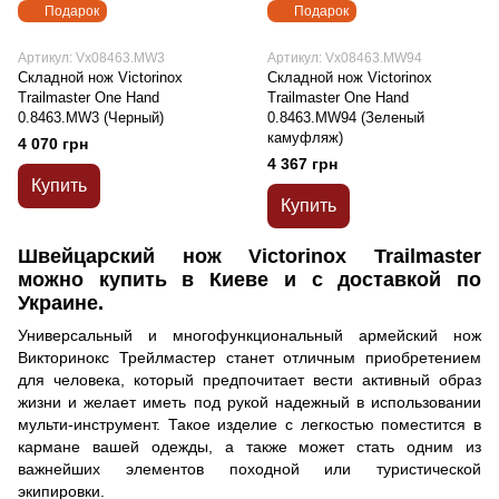
Подарок
Подарок
Артикул: Vx08463.MW3
Артикул: Vx08463.MW94
Складной нож Victorinox
Складной нож Victorinox
Trailmaster One Hand
Trailmaster One Hand
0.8463.MW3 (Черный)
0.8463.MW94 (Зеленый
камуфляж)
4 070 грн
4 367 грн
Купить
Купить
Швейцарский нож Victorinox Trailmaster
можно купить в Киеве и с доставкой по
Украине.
Универсальный и многофункциональный армейский нож
Викторинокс Трейлмастер станет отличным приобретением
для человека, который предпочитает вести активный образ
жизни и желает иметь под рукой надежный в использовании
мульти-инструмент. Такое изделие с легкостью поместится в
кармане вашей одежды, а также может стать одним из
важнейших элементов походной или туристической
экипировки.