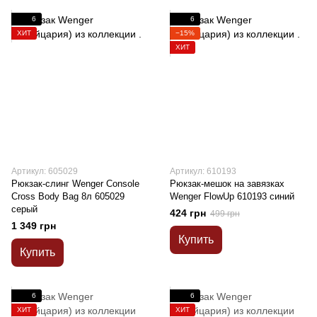
6
6
ХИТ
−15%
ХИТ
Артикул: 605029
Артикул: 610193
Рюкзак-слинг Wenger Console
Рюкзак-мешок на завязках
Cross Body Bag 8л 605029
Wenger FlowUp 610193 синий
серый
424 грн
499 грн
1 349 грн
Купить
Купить
6
6
ХИТ
ХИТ