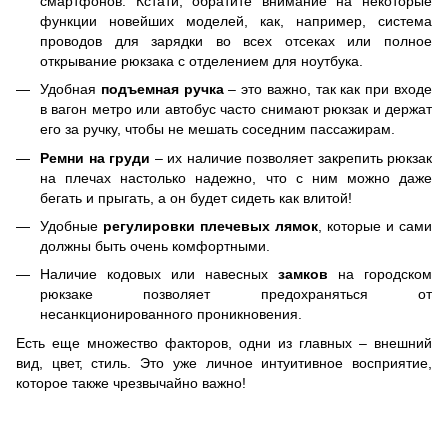
смартфонов. Кстати, обратите внимание на некоторые
функции новейших моделей, как, например, система
проводов для зарядки во всех отсеках или полное
открывание рюкзака с отделением для ноутбука.
Удобная
подъемная ручка
– это важно, так как при входе
в вагон метро или автобус часто снимают рюкзак и держат
его за ручку, чтобы не мешать соседним пассажирам.
Ремни на груди
– их наличие позволяет закрепить рюкзак
на плечах настолько надежно, что с ним можно даже
бегать и прыгать, а он будет сидеть как влитой!
Удобные
регулировки плечевых лямок
, которые и сами
должны быть очень комфортными.
Наличие кодовых или навесных
замков
на городском
рюкзаке позволяет предохраняться от
несанкционированного проникновения.
Есть еще множество факторов, одни из главных – внешний
вид, цвет, стиль. Это уже личное интуитивное восприятие,
которое также чрезвычайно важно!