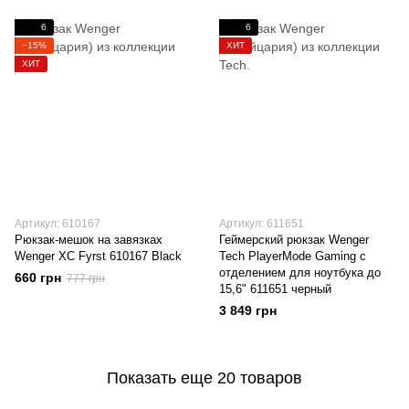
6
6
−15%
ХИТ
ХИТ
Артикул: 610167
Артикул: 611651
Рюкзак-мешок на завязках
Геймерский рюкзак Wenger
Wenger XC Fyrst 610167 Black
Tech PlayerMode Gaming с
отделением для ноутбука до
660 грн
777 грн
15,6" 611651 черный
3 849 грн
Показать еще 20 товаров