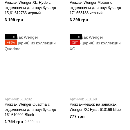
Рюкзак Wenger XE Ryde с
Рюкзак Wenger Meteor с
отделением для ноутбука до
отделением для ноутбука до
15,6" 612736 черный
17" 653188 черный
3 199 грн
6 299 грн
6
6
−35%
ХИТ
Артикул: 610202
Артикул: 610168
Рюкзак Wenger Quadma с
Рюкзак-мешок на завязках
отделением для ноутбука до
Wenger XC Fyrst 610168 Blue
16" 610202 Black
777 грн
1 754 грн
2 699 грн