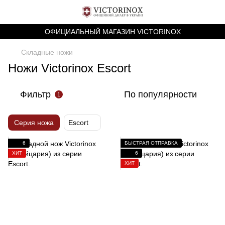
ОФИЦИАЛЬНЫЙ МАГАЗИН VICTORINOX
Складные ножи
Ножи Victorinox Escort
Фильтр
По популярности
1
Серия ножа
Escort
6
БЫСТРАЯ ОТПРАВКА
ХИТ
6
ХИТ