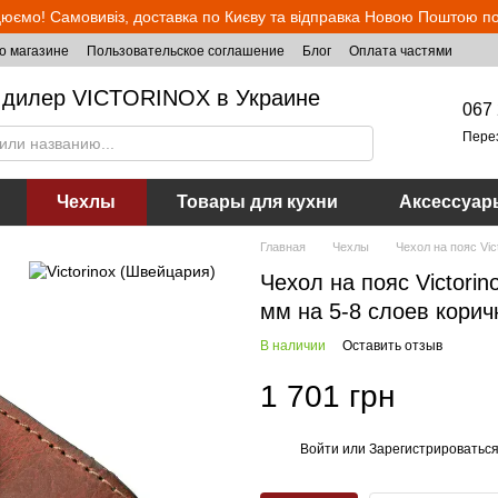
юємо! Самовивіз, доставка по Києву та відправка Новою Поштою по 
о магазине
Пользовательское соглашение
Блог
Оплата частями
дилер VICTORINOX в Украине
067 
Пере
Чехлы
Товары для кухни
Аксессуар
Главная
Чехлы
Чехол на пояс Vic
Чехол на пояс Victorin
мм на 5-8 слоев корич
В наличии
Оставить отзыв
1 701 грн
Войти
или
Зарегистрироватьс
%