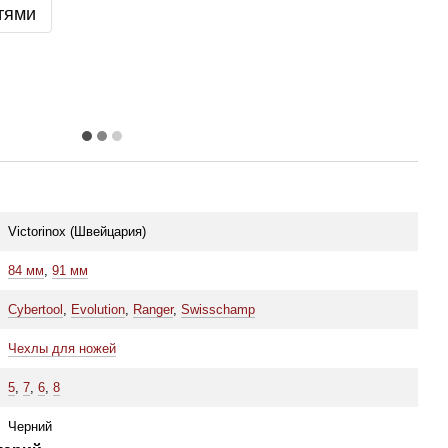
тями
Victorinox (Швейцария)
84 мм
,
91 мм
Cybertool
,
Evolution
,
Ranger
,
Swisschamp
Чехлы для ножей
5
,
7
,
6
,
8
Черний