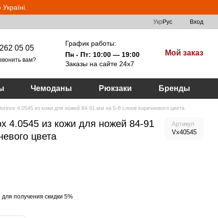
Україні.
Укр
Рус
Вход
График работы:
262 05 05
Мой заказ
Пн - Пт: 10:00 — 19:00
звонить вам?
Заказы на сайте 24х7
ы
Чемоданы
Рюкзаки
Бренды
torinox 4.0545 из кожи для ножей 84-91 мм на 5-8 слоев коричневого цвета
ox 4.0545 из кожи для ножей 84-91
Артикул
Vx40545
невого цвета
я
для получения скидки 5%