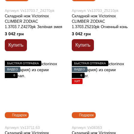
Артикул: Vx13703.7_Z4270pk
Артикул: Vx13703_Z5210pk
Складной нож Victorinox
Складной нож Victorinox
CLIMBER ZODIAC
CLIMBER ZODIAC
1.3703.7.Z4270pk Зелёная змея
1.3703.Z5210pk Огненный конь
3 042 грн
3 042 грн
Купить
Купить
БЫСТРАЯ ОТПРАВКА
БЫСТРАЯ ОТПРАВКА
ВИДЕО
ВИДЕО
6
6
ХИТ
Подарок
Подарок
Артикул: Vx13711.63
Артикул: Vx08363
Складной нож Victorinox
Складной нож Victorinox