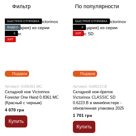
Фильтр
По популярности
БЫСТРАЯ ОТПРАВКА
БЫСТРАЯ ОТПРАВКА
ВИДЕО
6
6
ХИТ
ХИТ
Подарок
Подарок
Артикул: Vx08361.MC
Артикул: Vx06223.B
Складной нож Victorinox
Складной нож-брелок
Forester One Hand 0.8361.MC
Victorinox CLASSIC SD
(Красный с черным)
0.6223.B в миниблистере -
обновленная упаковка 2025
4 070 грн
1 701 грн
Купить
Купить