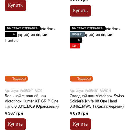
Купить
Купить
БЫСТРАЯ ОТПРАВКА
БЫСТРАЯ ОТПРАВКА
6
ВИДЕО
6
ХИТ
Подарок
Подарок
Артикул: Vx08341.MC9
Артикул: Vx08461.MWCH
Большой складной нож
Складной нож Victorinox Swiss
Victorinox Hunter XT GRIP One
Soldier's Knife 08 One Hand
Hand 0.8341.MC9 (Оранжевый)
0.8461.MWCH (Хаки с черным)
4 367 грн
4 070 грн
Купить
Купить