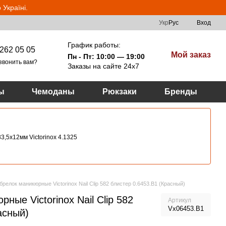
Україні.
Укр
Рус
Вход
График работы:
262 05 05
Мой заказ
Пн - Пт: 10:00 — 19:00
звонить вам?
Заказы на сайте 24х7
ы
Чемоданы
Рюкзаки
Бренды
3,5х12мм Victorinox 4.1325
брелок маникюрные Victorinox Nail Clip 582 блистер 0.6453.B1 (Красный)
ные Victorinox Nail Clip 582
Артикул
Vx06453.B1
асный)