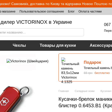
юємо! Самовивіз, доставка по Києву та відправка Новою Поштою по 
о магазине
Пользовательское соглашение
Блог
Оплата частями
дилер VICTORINOX в Украине
067 
Пере
Чехлы
Товары для кухни
Аксессуар
Подарок
Точильный камень 8
88 грн
бесплатно
Главная
Складные ножи
Кусачки-
Кусачки-брелок маникюр
блистер 0.6453.B1 (Кр