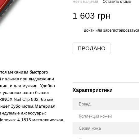
Нет в наличии
Оставить отзыв
1 603 грн
Войти
или
Зарегистрироватьс
%
ПРОДАНО
тся механизм быстрого
й пальцев при выдвижении
щин, и для мужчин. Удобно
Характеристики
их условиях часто бывает
INOX Nail Clip 582, 65 мм,
Бренд
инцет Зубочистка Материал
мендуемые аксессуары:
Коллекции ножей
Цепочка: 4.1815 металлическая,
Серия ножа