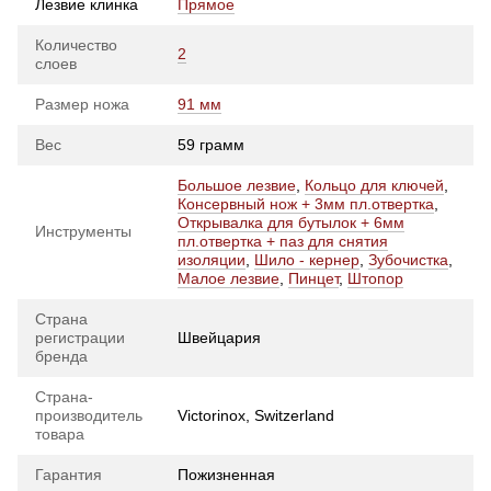
Лезвие клинка
Прямое
Количество
2
слоев
Размер ножа
91 мм
Вес
59 грамм
Большое лезвие
,
Кольцо для ключей
,
Консервный нож + 3мм пл.отвертка
,
Открывалка для бутылок + 6мм
Инструменты
пл.отвертка + паз для снятия
изоляции
,
Шило - кернер
,
Зубочистка
,
Малое лезвие
,
Пинцет
,
Штопор
Страна
регистрации
Швейцария
бренда
Страна-
производитель
Victorinox, Switzerland
товара
Гарантия
Пожизненная