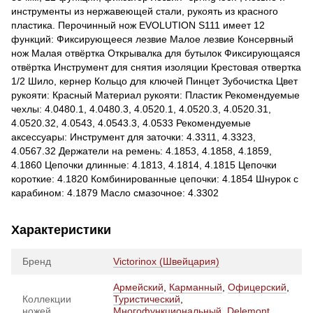
инструменты из нержавеющей стали, рукоять из красного
пластика. Перочинный нож EVOLUTION S111 имеет 12
функций: Фиксирующееся лезвие Малое лезвие Консервный
нож Малая отвёртка Открывалка для бутылок Фиксирующаяся
отвёртка Инструмент для снятия изоляции Крестовая отвертка
1/2 Шило, кернер Кольцо для ключей Пинцет Зубочистка Цвет
рукояти: Красный Материал рукояти: Пластик Рекомендуемые
чехлы: 4.0480.1, 4.0480.3, 4.0520.1, 4.0520.3, 4.0520.31,
4.0520.32, 4.0543, 4.0543.3, 4.0533 Рекомендуемые
аксессуары: Инструмент для заточки: 4.3311, 4.3323,
4.0567.32 Держатели на ремень: 4.1853, 4.1858, 4.1859,
4.1860 Цепочки длинные: 4.1813, 4.1814, 4.1815 Цепочки
короткие: 4.1820 Комбинированные цепочки: 4.1854 Шнурок с
карабином: 4.1879 Масло смазочное: 4.3302
Характеристики
Бренд
Victorinox (Швейцария)
Армейский
,
Карманный
,
Офицерский
,
Коллекции
Туристический
,
ножей
Многофункциональный
,
Delemont