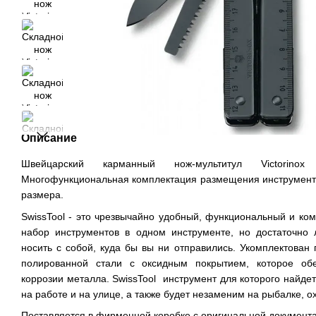
Описание
Швейцарский карманный нож-мультитул Victorinox
Многофункциональная комплектация размещения инструмент
размера.
SwissTool - это чрезвычайно удобный, функциональный и ко
набор инструментов в одном инструменте, но достаточно 
носить с собой, куда бы вы ни отправились. Укомплектован
полированной стали с оксидным покрытием, которое об
коррозии металла. SwissTool инструмент для которого найде
на работе и на улице, а также будет незаменим на рыбалке, о
Поставляется в фирменной коробке с оригинальной документ