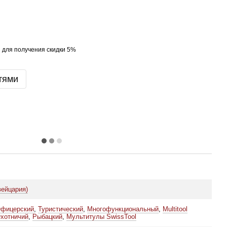
я
для получения скидки 5%
тями
вейцария)
фицерский
,
Туристический
,
Многофункциональный
,
Multitool
хотничий
,
Рыбацкий
,
Мультитулы SwissTool