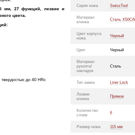
Серия ножа
SwissTool
5 мм, 27 функций, лезвие и
рного цвета.
Материал
Сталь X50Cr
клинка
ций:
Цвет корпуса
Черный
ножа
Цвет
Черный
Материал
рукояти/
Сталь
накладок
 твердостью до 40 HRc
Тип замка
Liner Lock
Лезвие
Прямое
клинка
Количество
6
слоев
Размер ножа
115 мм