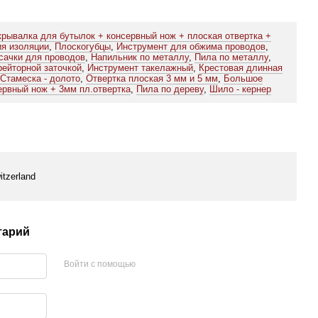
крывалка для бутылок + консервный нож + плоская отвертка +
ия изоляции
,
Плоскогубцы
,
Инструмент для обжима проводов
,
сачки для проводов
,
Напильник по металлу
,
Пила по металлу
,
рейторной заточкой
,
Инструмент такелажный
,
Крестовая длинная
Стамеска - долото
,
Отвертка плоская 3 мм и 5 мм
,
Большое
ервный нож + 3мм пл.отвертка
,
Пила по дереву
,
Шило - кернер
itzerland
тарий
Войти с помощью