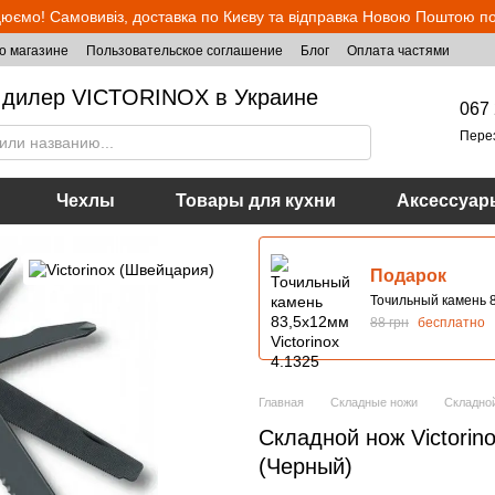
юємо! Самовивіз, доставка по Києву та відправка Новою Поштою по 
о магазине
Пользовательское соглашение
Блог
Оплата частями
дилер VICTORINOX в Украине
067 
Пере
Чехлы
Товары для кухни
Аксессуар
Подарок
Точильный камень 8
88 грн
бесплатно
Главная
Складные ножи
Складной
Складной нож Victorin
(Черный)