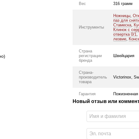
Вес
316 грамм
Ножницы
,
От
паз для снят
Стамеска
,
Ку
Инструменты
Клинок с сер
отвертка 0/1
,
лезвие
,
Конс
Страна
регистрации
Швейцария
но)
бренда
Страна-
производитель
Victorinox, Sw
товара
Гарантия
Пожизненная
Новый отзыв или коммен