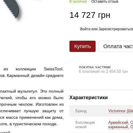
В наличии
Оставить отзыв
14 727 грн
Войти
или
Зарегистрироватьс
%
Купить
Оплата час
ПОКУПКА ЧАСТЯМИ
 из коллекции SwissTool.
6 платежей по 2 454.50 грн
ов. Карманный дизайн среднего
мпактный мультитул. Это полный
Характеристики
легкий, чтобы его можно было
 прочным чехлом. Изготовлен из
еспечивает лучшую защиту от
Бренд
Victorinox (Ш
тся масса применений как дома,
Коллекции
Армейский
,
О
хоте, в туристическом походе.
ножей
карманный
,
О
ацией.